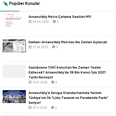
Popüler Konular
Arnavutköy Metro Çalışma Saatleri M11
08.04.2025
0
Halkalı–Arnavutköy Metrosu Ne Zaman Açılacak
27.06.2025
0
Sazlıbosna TOKİ Konutları Ne Zaman Teslim
Edilecek? Arnavutköy’de 36 Bin Konut İçin 2027
Tarihi Netleşti!
11.04.2026
0
Arnavutköy’e Avrupa Standartlarında Yatırım:
Türkiye’nin İlk “Lüks Tasarım ve Perakende Parkı”
Geliyor!
22.11.2025
0