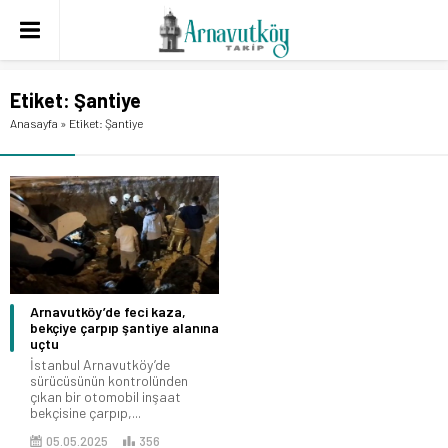
Etiket:
Şantiye
Anasayfa
»
Etiket: Şantiye
Arnavutköy’de feci kaza,
bekçiye çarpıp şantiye alanına
uçtu
İstanbul Arnavutköy’de
sürücüsünün kontrolünden
çıkan bir otomobil inşaat
bekçisine çarpıp,...
05.05.2025
356