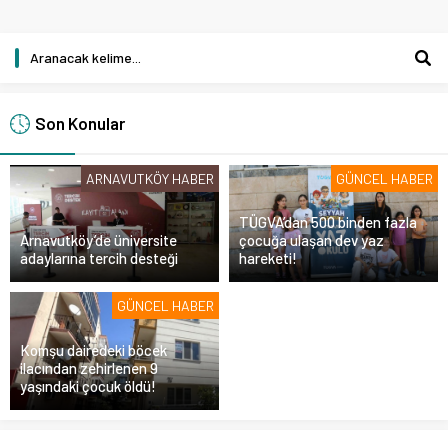
Son Konular
ARNAVUTKÖY HABER
GÜNCEL HABER
TÜGVA’dan 500 binden fazla
Arnavutköy’de üniversite
çocuğa ulaşan dev yaz
adaylarına tercih desteği
hareketi!
GÜNCEL HABER
Komşu dairedeki böcek
ilacından zehirlenen 9
yaşındaki çocuk öldü!