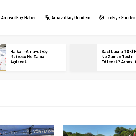
Arnavutköy Haber
Arnavutköy Gündem
Türkiye Günde
Halkalı–Arnavutköy
Sazlıbosna TOKİ K
Metrosu Ne Zaman
Ne Zaman Teslim
Açılacak
Edilecek? Arnavu
36 Bin Konut İçin
Tarihi Netleşti!