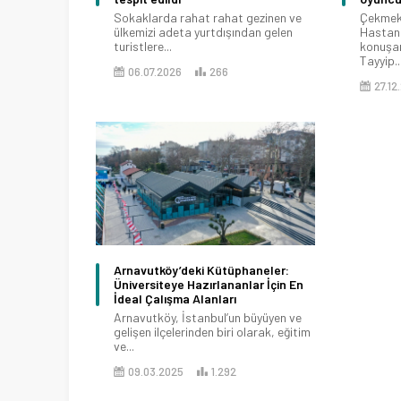
Sokaklarda rahat rahat gezinen ve
Çekmekö
ülkemizi adeta yurtdışından gelen
Hastane
turistlere...
konuşa
Tayyip..
06.07.2026
266
27.12
Arnavutköy’deki Kütüphaneler:
Üniversiteye Hazırlananlar İçin En
İdeal Çalışma Alanları
Arnavutköy, İstanbul’un büyüyen ve
gelişen ilçelerinden biri olarak, eğitim
ve...
09.03.2025
1.292