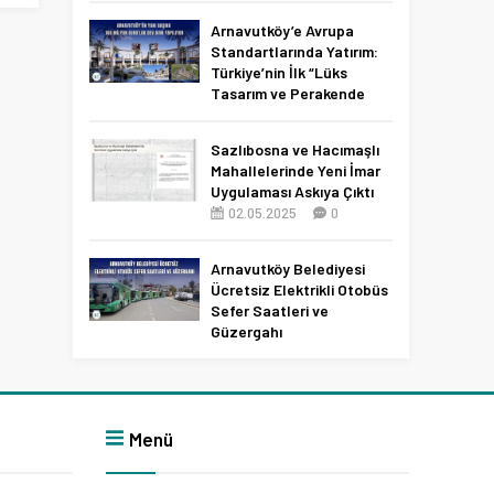
Netleşti!
Arnavutköy’e Avrupa
11.04.2026
0
Standartlarında Yatırım:
Türkiye’nin İlk “Lüks
Tasarım ve Perakende
Parkı” Geliyor!
22.11.2025
0
Sazlıbosna ve Hacımaşlı
Mahallelerinde Yeni İmar
Uygulaması Askıya Çıktı
02.05.2025
0
Arnavutköy Belediyesi
Ücretsiz Elektrikli Otobüs
Sefer Saatleri ve
Güzergahı
09.12.2025
0
Menü