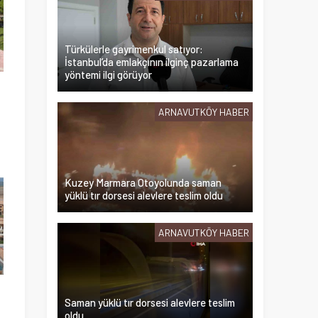
Türkülerle gayrimenkul satıyor:
İstanbul’da emlakçının ilginç pazarlama
yöntemi ilgi görüyor
e
ARNAVUTKÖY HABER
Kuzey Marmara Otoyolunda saman
yüklü tır dorsesi alevlere teslim oldu
ARNAVUTKÖY HABER
Saman yüklü tır dorsesi alevlere teslim
oldu