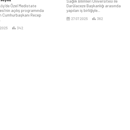
Sağlık Bilimleri Üniversitesi ile
y’de Özel Medistate
Darülaceze Başkanlığı arasında
si’nin açılış programında
yapılan iş birliğiyle...
n Cumhurbaşkanı Recep
27.07.2025
362
.
.2025
342