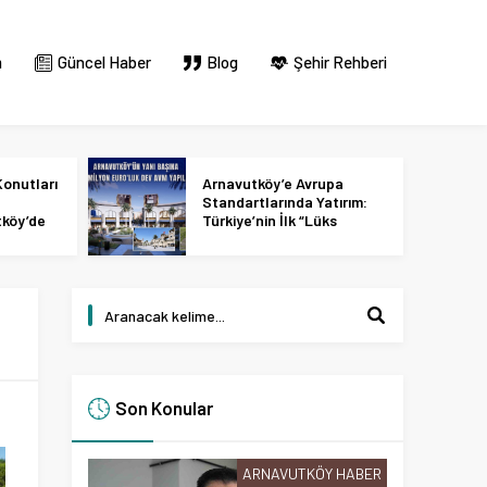
m
Güncel Haber
Blog
Şehir Rehberi
onutları
Arnavutköy’e Avrupa
Standartlarında Yatırım:
tköy’de
Türkiye’nin İlk “Lüks
 2027
Tasarım ve Perakende
Parkı” Geliyor!
Son Konular
ARNAVUTKÖY HABER