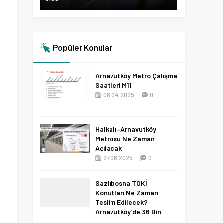
Popüler Konular
Arnavutköy Metro Çalışma
Saatleri M11
08.04.2025
0
Halkalı–Arnavutköy
Metrosu Ne Zaman
Açılacak
27.06.2025
0
Sazlıbosna TOKİ
Konutları Ne Zaman
Teslim Edilecek?
Arnavutköy’de 36 Bin
Konut İçin 2027 Tarihi