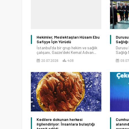
Hekimler, Meslektaşları Hüsam Ebu
Durusu 
Safiyye İçin Yürüdü
Sağlığı
İstanbul'da bir grup hekim ve sağlık
Durusu 
çalışanı, Gazze'deki Kemal Advan...
Sağlığı 
20.07.2026
408
09.07
Kedilere dokunan herkesi
Cumhur
ilgilendiriyor: İnsanlara bulaştığı
alanında
tespit edildi
oyuncu