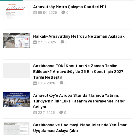
Arnavutköy Metro Çalışma Saatleri M11
08.04.2025
0
Halkalı–Arnavutköy Metrosu Ne Zaman Açılacak
27.06.2025
0
Sazlıbosna TOKİ Konutları Ne Zaman Teslim
Edilecek? Arnavutköy’de 36 Bin Konut İçin 2027
Tarihi Netleşti!
11.04.2026
0
Arnavutköy’e Avrupa Standartlarında Yatırım:
Türkiye’nin İlk “Lüks Tasarım ve Perakende Parkı”
Geliyor!
22.11.2025
0
Sazlıbosna ve Hacımaşlı Mahallelerinde Yeni İmar
Uygulaması Askıya Çıktı