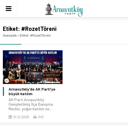
Etiket:
#RozetTöreni
Anasayfa
»
Etiket: #RozetTöreni
Arnavutköy’de AK Parti’ye
büyük katılım
AK Parti Arnavutköy
Genişletilmiş İlçe Danışma
Meclisi, yoğun katılım ve...
31.12.2025
347