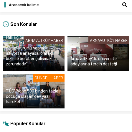
Son Konular
Milli Eğitim Bakanı Yusuf
ARNAVUTKÖY HABER
ARNAVUTKÖY HABER
Tekin: “Kim olursa olsun bir
eğitim kurumu yapmak
istiyorsa anayasal olarak
bizimle beraber çalışmak
Arnavutköy’de üniversite
zorundadır”
adaylarına tercih desteği
GÜNCEL HABER
TÜGVA’dan 500 binden fazla
çocuğa ulaşan dev yaz
hareketi!
Popüler Konular