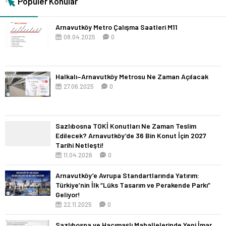
Popüler Konular
Arnavutköy Metro Çalışma Saatleri M11
08.04.2025
0
Halkalı–Arnavutköy Metrosu Ne Zaman Açılacak
27.06.2025
0
Sazlıbosna TOKİ Konutları Ne Zaman Teslim
Edilecek? Arnavutköy’de 36 Bin Konut İçin 2027
Tarihi Netleşti!
11.04.2026
0
Arnavutköy’e Avrupa Standartlarında Yatırım:
Türkiye’nin İlk “Lüks Tasarım ve Perakende Parkı”
Geliyor!
22.11.2025
0
Sazlıbosna ve Hacımaşlı Mahallelerinde Yeni İmar