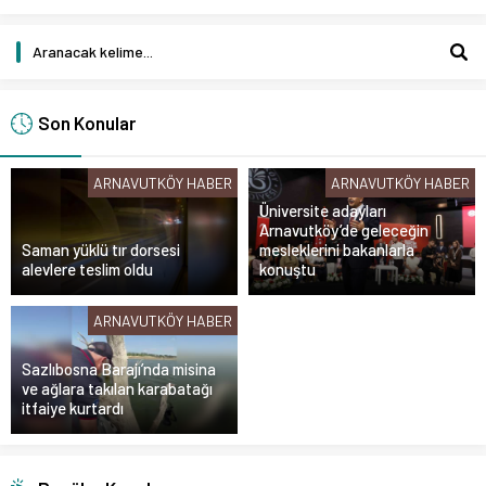
Son Konular
ARNAVUTKÖY HABER
ARNAVUTKÖY HABER
Üniversite adayları
Arnavutköy’de geleceğin
Saman yüklü tır dorsesi
mesleklerini bakanlarla
alevlere teslim oldu
konuştu
ARNAVUTKÖY HABER
Sazlıbosna Barajı’nda misina
ve ağlara takılan karabatağı
itfaiye kurtardı