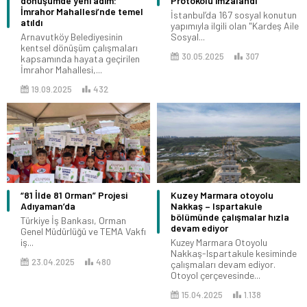
dönüşümde yeni adım:
Protokolü imzalandı
İmrahor Mahallesi’nde temel
İstanbul’da 167 sosyal konutun
atıldı
yapımıyla ilgili olan "Kardeş Aile
Arnavutköy Belediyesinin
Sosyal...
kentsel dönüşüm çalışmaları
30.05.2025
307
kapsamında hayata geçirilen
İmrahor Mahallesi,...
19.09.2025
432
“81 İlde 81 Orman” Projesi
Kuzey Marmara otoyolu
Adıyaman’da
Nakkaş – Ispartakule
bölümünde çalışmalar hızla
Türkiye İş Bankası, Orman
devam ediyor
Genel Müdürlüğü ve TEMA Vakfı
iş...
Kuzey Marmara Otoyolu
Nakkaş-Ispartakule kesiminde
23.04.2025
480
çalışmaları devam ediyor.
Otoyol çerçevesinde...
15.04.2025
1.138