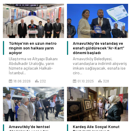
Türkiye’nin en uzun metro
Arnavutköy’de vatandaş ve
ringinin son halkası yarın
esnafı güldürecek “Ar-Kart”
açılıyor
dönemi başladı
Ulaştırma ve Altyapı Bakanı
Arnavutköy Belediyesi,
Abdulkadir Uraloğlu, yarın
vatandaşlara indirimli alışveriş
hizmete açılacak Halkalı-
imkanı sağlayacak, esnafa ise
İstanbul...
ciro...
18.06.2026
232
01.10.2025
328
Arnavutköy’de kentsel
Kardeş Aile Sosyal Konut