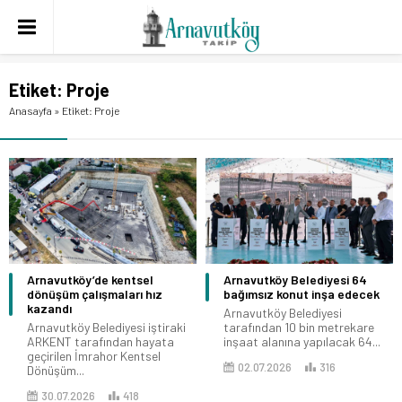
Etiket:
Proje
Anasayfa
»
Etiket: Proje
Arnavutköy’de kentsel
Arnavutköy Belediyesi 64
dönüşüm çalışmaları hız
bağımsız konut inşa edecek
kazandı
Arnavutköy Belediyesi
Arnavutköy Belediyesi iştiraki
tarafından 10 bin metrekare
ARKENT tarafından hayata
inşaat alanına yapılacak 64...
geçirilen İmrahor Kentsel
02.07.2026
316
Dönüşüm...
30.07.2026
418