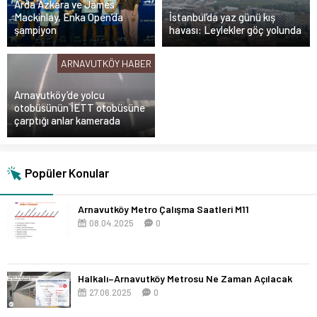
Arda Azkara ve James
Mackinlay, Enka Open’da
İstanbul’da yaz günü kış
şampiyon
havası: Leylekler göç yolunda
ARNAVUTKÖY HABER
Arnavutköy’de yolcu
otobüsünün İETT otobüsüne
çarptığı anlar kamerada
Popüler Konular
Arnavutköy Metro Çalışma Saatleri M11
08.04.2025
0
Halkalı–Arnavutköy Metrosu Ne Zaman Açılacak
27.06.2025
0