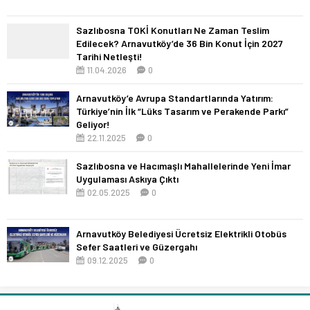
Sazlıbosna TOKİ Konutları Ne Zaman Teslim
Edilecek? Arnavutköy’de 36 Bin Konut İçin 2027
Tarihi Netleşti!
11.04.2026
0
Arnavutköy’e Avrupa Standartlarında Yatırım:
Türkiye’nin İlk “Lüks Tasarım ve Perakende Parkı”
Geliyor!
22.11.2025
0
Sazlıbosna ve Hacımaşlı Mahallelerinde Yeni İmar
Uygulaması Askıya Çıktı
02.05.2025
0
Arnavutköy Belediyesi Ücretsiz Elektrikli Otobüs
Sefer Saatleri ve Güzergahı
09.12.2025
0