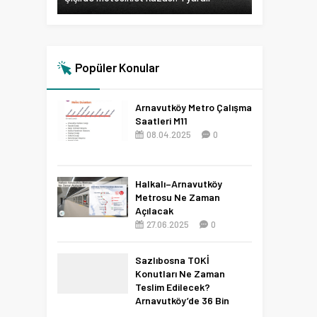
Popüler Konular
Arnavutköy Metro Çalışma
Saatleri M11
08.04.2025
0
Halkalı–Arnavutköy
Metrosu Ne Zaman
Açılacak
27.06.2025
0
Sazlıbosna TOKİ
Konutları Ne Zaman
Teslim Edilecek?
Arnavutköy’de 36 Bin
Konut İçin 2027 Tarihi