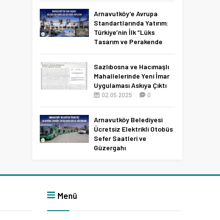
Netleşti!
Arnavutköy’e Avrupa
11.04.2026
0
Standartlarında Yatırım:
Türkiye’nin İlk “Lüks
Tasarım ve Perakende
Parkı” Geliyor!
22.11.2025
0
Sazlıbosna ve Hacımaşlı
Mahallelerinde Yeni İmar
Uygulaması Askıya Çıktı
02.05.2025
0
Arnavutköy Belediyesi
Ücretsiz Elektrikli Otobüs
Sefer Saatleri ve
Güzergahı
09.12.2025
0
Menü