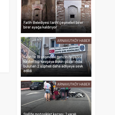
Fatih Belediyesi tarihî çeşmeleri birer
birer ayağa kaldırıyor
ARNAVUTKÖY HABER
Fatih’te 19 yaşındaki gencin hayatını
kaybettiği kavgaya ilişkin gözaltında
bulunan 2 şüpheli daha adliyeye sevk
edildi
ARNAVUTKÖY HABER
Şişli’de motosiklet kazası: 1 yaralı