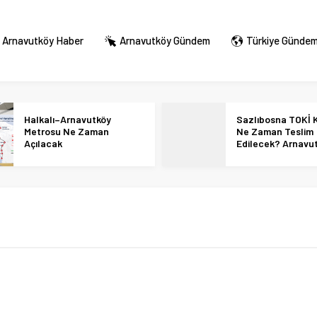
Arnavutköy Haber
Arnavutköy Gündem
Türkiye Günde
Halkalı–Arnavutköy
Sazlıbosna TOKİ K
Metrosu Ne Zaman
Ne Zaman Teslim
Açılacak
Edilecek? Arnavu
36 Bin Konut İçin
Tarihi Netleşti!