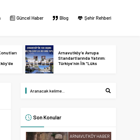
m
Güncel Haber
Blog
Şehir Rehberi
onutları
Arnavutköy’e Avrupa
Standartlarında Yatırım:
tköy’de
Türkiye’nin İlk “Lüks
 2027
Tasarım ve Perakende
Parkı” Geliyor!
Son Konular
ARNAVUTKÖY HABER