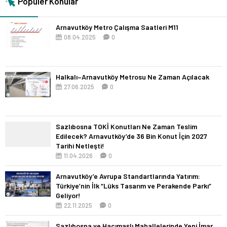
Popüler Konular
Arnavutköy Metro Çalışma Saatleri M11
08.04.2025
0
Halkalı–Arnavutköy Metrosu Ne Zaman Açılacak
27.06.2025
0
Sazlıbosna TOKİ Konutları Ne Zaman Teslim
Edilecek? Arnavutköy’de 36 Bin Konut İçin 2027
Tarihi Netleşti!
11.04.2026
0
Arnavutköy’e Avrupa Standartlarında Yatırım:
Türkiye’nin İlk “Lüks Tasarım ve Perakende Parkı”
Geliyor!
22.11.2025
0
Sazlıbosna ve Hacımaşlı Mahallelerinde Yeni İmar