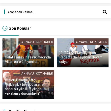
Son Konular
ARNAVUTKÖY HABER
ARNAVUTKÖY HABER
14. TAYK-Eker Olympos
Galatasaray, hazırlık maçında
Regatta’da heyecan devam
Villarreal’e 2-1 yenildi
ediyor
ARNAVUTKÖY HABER
İçişleri Bakanı Çiftçi:
“Yaklaşık 7 bin 500 aranan
şahsı bu yılın ilk 7 yılında
yakalamış durumdayız”