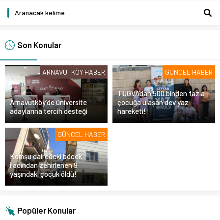
Son Konular
ARNAVUTKÖY HABER
GÜNCEL HABER
TÜGVA’dan 500 binden fazla
Arnavutköy’de üniversite
çocuğa ulaşan dev yaz
adaylarına tercih desteği
hareketi!
GÜNCEL HABER
Komşu dairedeki böcek
ilacından zehirlenen 9
yaşındaki çocuk öldü!
Popüler Konular