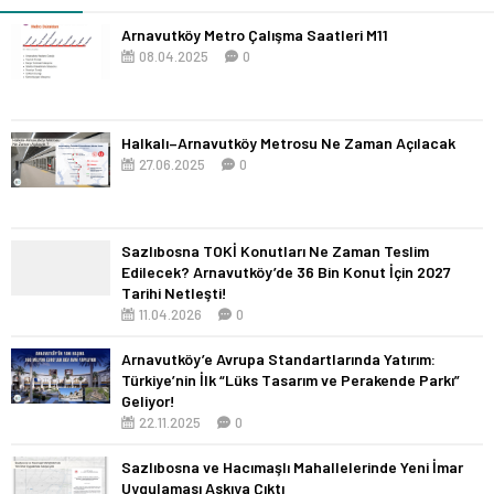
Arnavutköy Metro Çalışma Saatleri M11
08.04.2025
0
Halkalı–Arnavutköy Metrosu Ne Zaman Açılacak
27.06.2025
0
Sazlıbosna TOKİ Konutları Ne Zaman Teslim
Edilecek? Arnavutköy’de 36 Bin Konut İçin 2027
Tarihi Netleşti!
11.04.2026
0
Arnavutköy’e Avrupa Standartlarında Yatırım:
Türkiye’nin İlk “Lüks Tasarım ve Perakende Parkı”
Geliyor!
22.11.2025
0
Sazlıbosna ve Hacımaşlı Mahallelerinde Yeni İmar
Uygulaması Askıya Çıktı