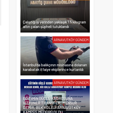
Çalıştığı iş yerinden yaklaşık 1,5 kilogram
altın çalan şüpheli tutuklandı
ARNAVUTKÖY GÜNDEM
İstanbul’da balıkçının misinasına dolanan
karabatak itfaiye ekiplerince kurtarıldı
ARNAVUTKÖY GÜNDEM
EĞİTİMİN GÜÇLÜ KADROSUNA
VİZYONER TRANSFER: MENSUR
DEMİR, BEK KOLEJİ ARNAVUTKÖY
KAMPÜS MÜDÜRÜ OLDU