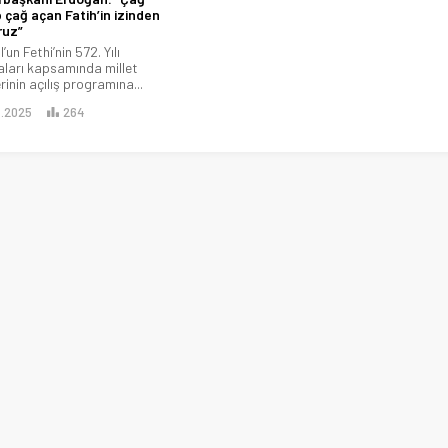
 çağ açan Fatih’in izinden
ruz”
’un Fethi’nin 572. Yılı
ları kapsamında millet
inin açılış programına...
5.2025
264