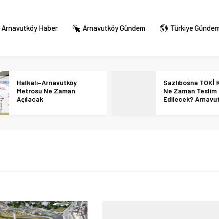
Arnavutköy Haber
Arnavutköy Gündem
Türkiye Günde
Halkalı–Arnavutköy
Sazlıbosna TOKİ K
Metrosu Ne Zaman
Ne Zaman Teslim
Açılacak
Edilecek? Arnavu
36 Bin Konut İçin
Tarihi Netleşti!