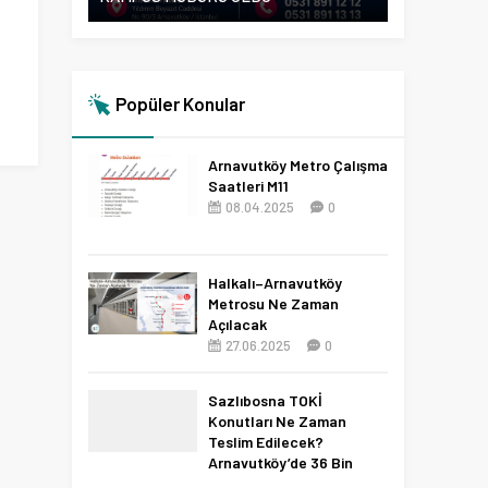
Popüler Konular
Arnavutköy Metro Çalışma
Saatleri M11
08.04.2025
0
Halkalı–Arnavutköy
Metrosu Ne Zaman
Açılacak
27.06.2025
0
Sazlıbosna TOKİ
Konutları Ne Zaman
Teslim Edilecek?
Arnavutköy’de 36 Bin
Konut İçin 2027 Tarihi