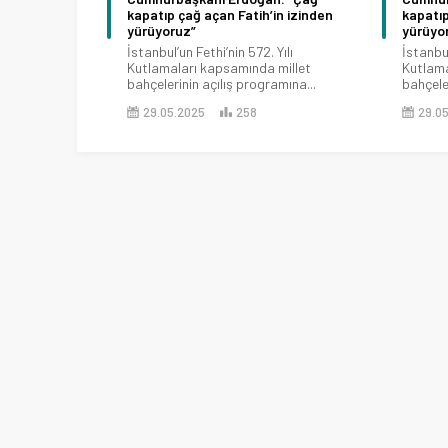
kapatıp çağ açan Fatih’in izinden
kapatıp
yürüyoruz”
yürüyo
İstanbul’un Fethi’nin 572. Yılı
İstanbul
Kutlamaları kapsamında millet
Kutlama
bahçelerinin açılış programına...
bahçeler
29.05.2025
258
29.0