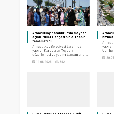
Arnavutköy Karaburun’da meydan
Arnavut
açıldı, Millet Bahçesi’nin 3. Etabın
hizmete
temeli atıldı
Arnavut
Arnavutköy Belediyesi tarafından
yapılan 
yapılan Karaburun Meydanı
Cumhurb
düzenlemesi ve yapımı tamamlanan...
29.0
14.06.2025
392
Cumhurbaşkanı Erdoğan: “Çağ
Cumhur