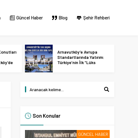
m
Güncel Haber
Blog
Şehir Rehberi
onutları
Arnavutköy’e Avrupa
Standartlarında Yatırım:
tköy’de
Türkiye’nin İlk “Lüks
 2027
Tasarım ve Perakende
Parkı” Geliyor!
Son Konular
GÜNCEL HABER