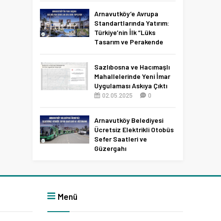
Netleşti!
Arnavutköy’e Avrupa
11.04.2026
0
Standartlarında Yatırım:
Türkiye’nin İlk “Lüks
Tasarım ve Perakende
Parkı” Geliyor!
22.11.2025
0
Sazlıbosna ve Hacımaşlı
Mahallelerinde Yeni İmar
Uygulaması Askıya Çıktı
02.05.2025
0
Arnavutköy Belediyesi
Ücretsiz Elektrikli Otobüs
Sefer Saatleri ve
Güzergahı
09.12.2025
0
Menü