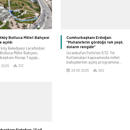
köy Bolluca Millet Bahçesi
Cumhurbaşkanı Erdoğan:
 açıldı
“Muhalefetin gördüğü tek yeşil,
doların rengidir”
köy Belediyesi tarafından
Bolluca Millet Bahçesi,
İstanbul’un Fethi’nin 572. Yılı
aşkanı Recep Tayyip...
Kutlamaları kapsamında millet
bahçelerinin açılış programına...
5.2025
313
29.05.2025
262
başkanı Erdoğan: “Çağ