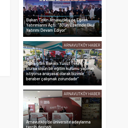
Bakan Tekin Arnavutköy’de Eğitim
Yatırımlarını Açtı: “30’un Üzerinde Okul
Yatırımı Devam Ediyor”
ARNAVUTKÖY HABER
Milli Eğitim Bakanı Yusuf Tekin: “Kim
olursa olsun bir eğitim kurumu yapmak
istiyorsa anayasal olarak bizimle
beraber çalışmak zorundadır”
ARNAVUTKÖY HABER
Arnavutköy’de üniversite adaylarına
tercih desteği