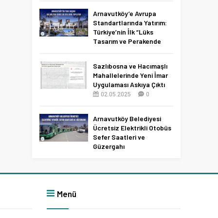
Netleşti!
Arnavutköy’e Avrupa
11.04.2026
0
Standartlarında Yatırım:
Türkiye’nin İlk “Lüks
Tasarım ve Perakende
Parkı” Geliyor!
22.11.2025
0
Sazlıbosna ve Hacımaşlı
Mahallelerinde Yeni İmar
Uygulaması Askıya Çıktı
02.05.2025
0
Arnavutköy Belediyesi
Ücretsiz Elektrikli Otobüs
Sefer Saatleri ve
Güzergahı
09.12.2025
0
Menü