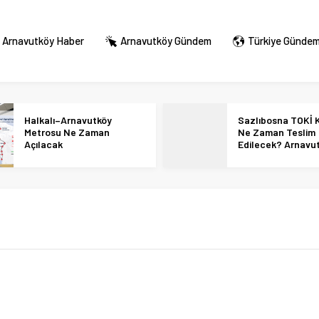
Arnavutköy Haber
Arnavutköy Gündem
Türkiye Günde
Halkalı–Arnavutköy
Sazlıbosna TOKİ K
Metrosu Ne Zaman
Ne Zaman Teslim
Açılacak
Edilecek? Arnavu
36 Bin Konut İçin
Tarihi Netleşti!