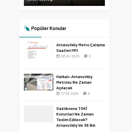
Popüler Konular
Arnavutköy Metro Çalışma
Saatleri M11
08.04.2025
0
Halkalı–Arnavutköy
Metrosu Ne Zaman
Açılacak
27.06.2025
0
Sazlıbosna TOKİ
Konutları Ne Zaman
Teslim Edilecek?
Arnavutköy’de 36 Bin
Konut İçin 2027 Tarihi