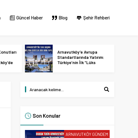
m
Güncel Haber
Blog
Şehir Rehberi
onutları
Arnavutköy’e Avrupa
Standartlarında Yatırım:
tköy’de
Türkiye’nin İlk “Lüks
 2027
Tasarım ve Perakende
Parkı” Geliyor!
Son Konular
ARNAVUTKÖY GÜNDEM