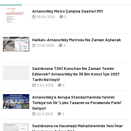
Arnavutköy Metro Çalışma Saatleri M11
08.04.2025
0
Halkalı–Arnavutköy Metrosu Ne Zaman Açılacak
27.06.2025
0
Sazlıbosna TOKİ Konutları Ne Zaman Teslim
Edilecek? Arnavutköy’de 36 Bin Konut İçin 2027
Tarihi Netleşti!
11.04.2026
0
Arnavutköy’e Avrupa Standartlarında Yatırım:
Türkiye’nin İlk “Lüks Tasarım ve Perakende Parkı”
Geliyor!
22.11.2025
0
Sazlıbosna ve Hacımaşlı Mahallelerinde Yeni İmar