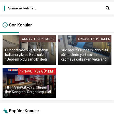
Son Konular
ARNAVUTKÖY HABER
ARNAVUTKÖY HABER
Güngören’de 5 katlı binanın
Suç örgütü şüphelisi tırın gizli
balkonu yıkıldı; Bina sakini
bölmesinde yurt dışına
“Deprem oldu sandık” dedi
kaçmaya çalışırken yakalandı
ARNAVUTKÖY GÜNDEM
MHP Arnavutköy 7. Olağan
İlçe Kongresi Gerçekleştirildi
Popüler Konular