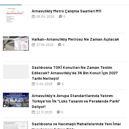
Arnavutköy Metro Çalışma Saatleri M11
08.04.2025
0
Halkalı–Arnavutköy Metrosu Ne Zaman Açılacak
27.06.2025
0
Sazlıbosna TOKİ Konutları Ne Zaman Teslim
Edilecek? Arnavutköy’de 36 Bin Konut İçin 2027
Tarihi Netleşti!
11.04.2026
0
Arnavutköy’e Avrupa Standartlarında Yatırım:
Türkiye’nin İlk “Lüks Tasarım ve Perakende Parkı”
Geliyor!
22.11.2025
0
Sazlıbosna ve Hacımaşlı Mahallelerinde Yeni İmar