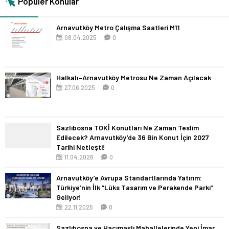
Popüler Konular
Arnavutköy Metro Çalışma Saatleri M11
08.04.2025
0
Halkalı–Arnavutköy Metrosu Ne Zaman Açılacak
27.06.2025
0
Sazlıbosna TOKİ Konutları Ne Zaman Teslim
Edilecek? Arnavutköy’de 36 Bin Konut İçin 2027
Tarihi Netleşti!
11.04.2026
0
Arnavutköy’e Avrupa Standartlarında Yatırım:
Türkiye’nin İlk “Lüks Tasarım ve Perakende Parkı”
Geliyor!
22.11.2025
0
Sazlıbosna ve Hacımaşlı Mahallelerinde Yeni İmar