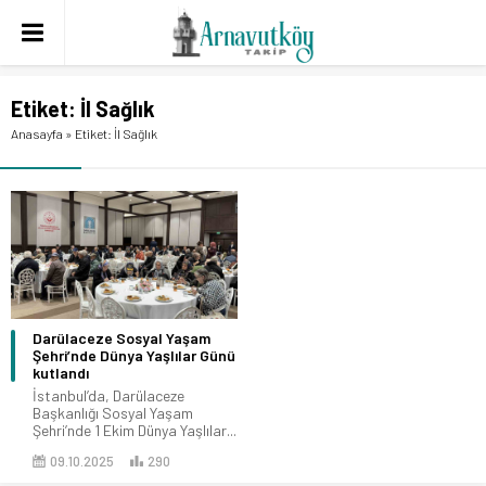
Etiket:
İl Sağlık
Anasayfa
»
Etiket: İl Sağlık
Darülaceze Sosyal Yaşam
Şehri’nde Dünya Yaşlılar Günü
kutlandı
İstanbul’da, Darülaceze
Başkanlığı Sosyal Yaşam
Şehri’nde 1 Ekim Dünya Yaşlılar...
09.10.2025
290