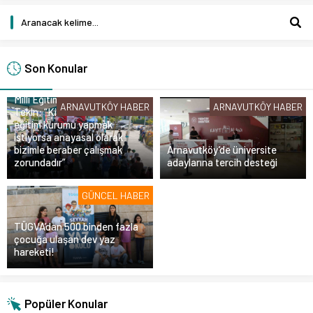
Son Konular
Milli Eğitim Bakanı Yusuf
ARNAVUTKÖY HABER
ARNAVUTKÖY HABER
Tekin: “Kim olursa olsun bir
eğitim kurumu yapmak
istiyorsa anayasal olarak
bizimle beraber çalışmak
Arnavutköy’de üniversite
zorundadır”
adaylarına tercih desteği
GÜNCEL HABER
TÜGVA’dan 500 binden fazla
çocuğa ulaşan dev yaz
hareketi!
Popüler Konular