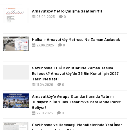
Arnavutköy Metro Çalışma Saatleri M11
08.04.2025
0
Halkalı–Arnavutköy Metrosu Ne Zaman Açılacak
27.06.2025
0
Sazlıbosna TOKİ Konutları Ne Zaman Teslim
Edilecek? Arnavutköy’de 36 Bin Konut İçin 2027
Tarihi Netleşti!
11.04.2026
0
Arnavutköy’e Avrupa Standartlarında Yatırım:
Türkiye’nin İlk “Lüks Tasarım ve Perakende Parkı”
Geliyor!
22.11.2025
0
Sazlıbosna ve Hacımaşlı Mahallelerinde Yeni İmar