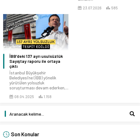
23.07.2026
585
İBB’deki 137 ayrı usulsüzlük
Sayıştay raporu ile ortaya
çıktı
İstanbul Büyükşehir
Belediyesi’ne (İBB) yönelik
yürütülen yolsuzluk
soruşturması devam ederken,...
08.04.2025
1.158
Son Konular