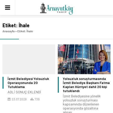
Etiket:
İhale
Anasayfa
»
Etiket: İhale
İzmit Belediyesi Yolsuzluk
Yolsuzluk soruşturmasında
Operasyonunda 20
İzmit Belediye Başkanı Fatma
Tutuklama
Kaplan Hürriyet dahil 20 kişi
tutuklandı
ADLİ SONUÇ EKLENDİ
İzmit Belediyesine yönelik
23.07.2026
739
yolsuzluk soruşturması
kapsamında düzenlenen
operasyonda gözaltına
alınan,...