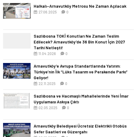
Halkalı–Arnavutköy Metrosu Ne Zaman Açılacak
27.06.2025
0
Sazlıbosna TOKİ Konutları Ne Zaman Teslim
Edilecek? Arnavutköy’de 36 Bin Konut İçin 2027
Tarihi Netleşti!
11.04.2026
0
Arnavutköy’e Avrupa Standartlarında Yatırım:
Türkiye’nin İlk “Lüks Tasarım ve Perakende Parkı”
Geliyor!
22.11.2025
0
Sazlıbosna ve Hacımaşlı Mahallelerinde Yeni İmar
Uygulaması Askıya Çıktı
02.05.2025
0
Arnavutköy Belediyesi Ücretsiz Elektrikli Otobüs
Sefer Saatleri ve Güzergahı