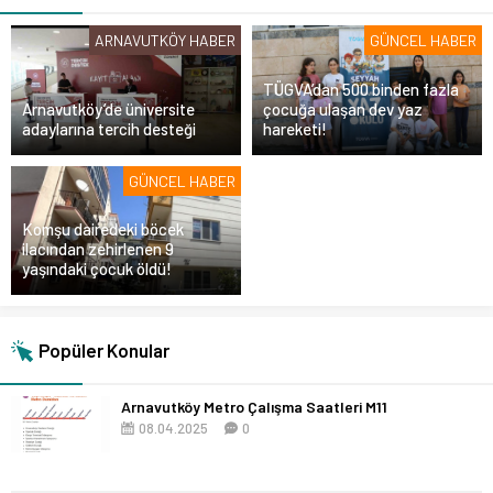
ARNAVUTKÖY HABER
GÜNCEL HABER
TÜGVA’dan 500 binden fazla
Arnavutköy’de üniversite
çocuğa ulaşan dev yaz
adaylarına tercih desteği
hareketi!
GÜNCEL HABER
Komşu dairedeki böcek
ilacından zehirlenen 9
yaşındaki çocuk öldü!
Popüler Konular
Arnavutköy Metro Çalışma Saatleri M11
08.04.2025
0