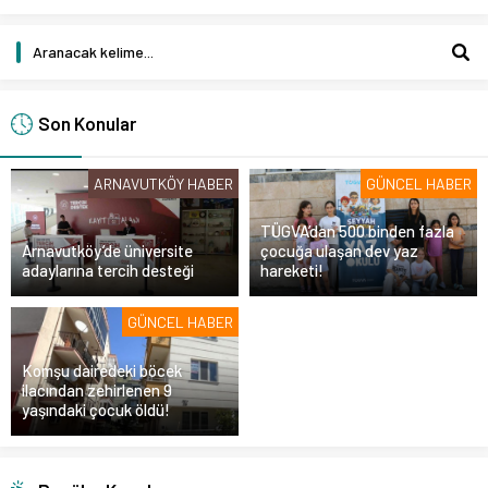
Son Konular
ARNAVUTKÖY HABER
GÜNCEL HABER
TÜGVA’dan 500 binden fazla
Arnavutköy’de üniversite
çocuğa ulaşan dev yaz
adaylarına tercih desteği
hareketi!
GÜNCEL HABER
Komşu dairedeki böcek
ilacından zehirlenen 9
yaşındaki çocuk öldü!