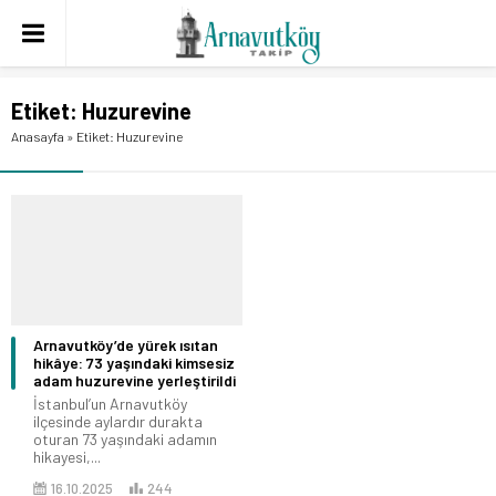
Etiket:
Huzurevine
Anasayfa
»
Etiket: Huzurevine
Arnavutköy’de yürek ısıtan
hikâye: 73 yaşındaki kimsesiz
adam huzurevine yerleştirildi
İstanbul’un Arnavutköy
ilçesinde aylardır durakta
oturan 73 yaşındaki adamın
hikayesi,...
16.10.2025
244