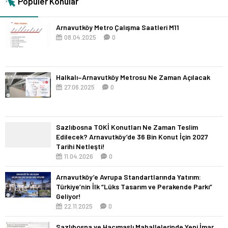
Popüler Konular
Arnavutköy Metro Çalışma Saatleri M11
08.04.2025
0
Halkalı–Arnavutköy Metrosu Ne Zaman Açılacak
27.06.2025
0
Sazlıbosna TOKİ Konutları Ne Zaman Teslim
Edilecek? Arnavutköy’de 36 Bin Konut İçin 2027
Tarihi Netleşti!
11.04.2026
0
Arnavutköy’e Avrupa Standartlarında Yatırım:
Türkiye’nin İlk “Lüks Tasarım ve Perakende Parkı”
Geliyor!
22.11.2025
0
Sazlıbosna ve Hacımaşlı Mahallelerinde Yeni İmar