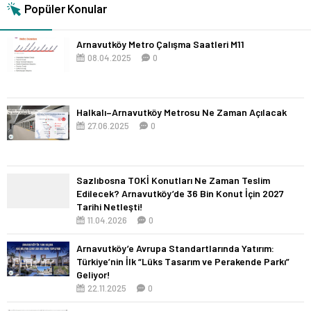
Popüler Konular
Arnavutköy Metro Çalışma Saatleri M11
08.04.2025
0
Halkalı–Arnavutköy Metrosu Ne Zaman Açılacak
27.06.2025
0
Sazlıbosna TOKİ Konutları Ne Zaman Teslim
Edilecek? Arnavutköy’de 36 Bin Konut İçin 2027
Tarihi Netleşti!
11.04.2026
0
Arnavutköy’e Avrupa Standartlarında Yatırım:
Türkiye’nin İlk “Lüks Tasarım ve Perakende Parkı”
Geliyor!
22.11.2025
0