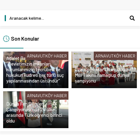
Son Konular
ARNAVUTKÖY HABER
ARNAVUTKÖY HABER
Adalet Bakanı Gürlek:
“Devletimizin imkanları,
kurumlarımızın tecrübesi ve
Özel Sporcular Down Judo
hukukun kudreti her türlü suç
Milli Takımı namağlup dünya
yapılanmasından üstündür”
şampiyonu
ARNAVUTKÖY HABER
Dünya Fen Bilimleri
Şampiyonası’nda 24 ülke
arasında Türk öğrenci birinci
oldu