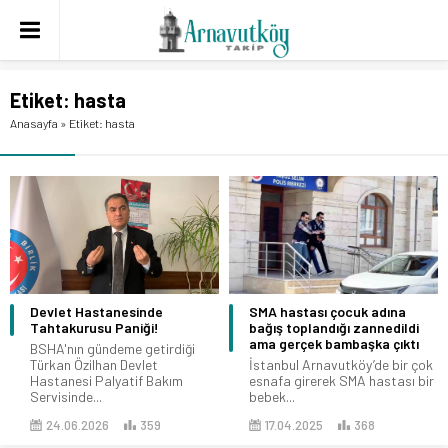
Etiket:
hasta
Anasayfa
»
Etiket: hasta
Devlet Hastanesinde
SMA hastası çocuk adına
Tahtakurusu Paniği!
bağış toplandığı zannedildi
ama gerçek bambaşka çıktı
BSHA'nın gündeme getirdiği
Türkan Özilhan Devlet
İstanbul Arnavutköy’de bir çok
Hastanesi Palyatif Bakım
esnafa girerek SMA hastası bir
Servisinde...
bebek...
24.06.2026
359
17.04.2025
368