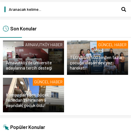
Son Konular
ARNAVUTKÖY HABER
GÜNCEL HABER
TÜGVA’dan 500 binden fazla
Arnavutköy’de üniversite
çocuğa ulaşan dev yaz
adaylarına tercih desteği
hareketi!
GÜNCEL HABER
Komşu dairedeki böcek
ilacından zehirlenen 9
yaşındaki çocuk öldü!
Popüler Konular