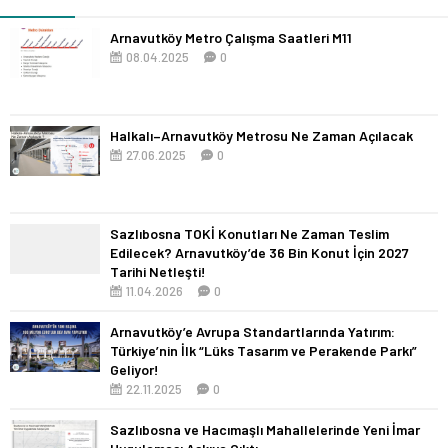
Arnavutköy Metro Çalışma Saatleri M11
08.04.2025
0
Halkalı–Arnavutköy Metrosu Ne Zaman Açılacak
27.06.2025
0
Sazlıbosna TOKİ Konutları Ne Zaman Teslim
Edilecek? Arnavutköy’de 36 Bin Konut İçin 2027
Tarihi Netleşti!
11.04.2026
0
Arnavutköy’e Avrupa Standartlarında Yatırım:
Türkiye’nin İlk “Lüks Tasarım ve Perakende Parkı”
Geliyor!
22.11.2025
0
Sazlıbosna ve Hacımaşlı Mahallelerinde Yeni İmar