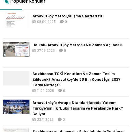
Popüler Konular
Arnavutköy Metro Çalışma Saatleri M11
08.04.2025
0
Halkalı–Arnavutköy Metrosu Ne Zaman Açılacak
27.06.2025
0
Sazlıbosna TOKİ Konutları Ne Zaman Teslim
Edilecek? Arnavutköy’de 36 Bin Konut İçin 2027
Tarihi Netleşti!
11.04.2026
0
Arnavutköy’e Avrupa Standartlarında Yatırım:
Türkiye’nin İlk “Lüks Tasarım ve Perakende Parkı”
Geliyor!
22.11.2025
0
Sazlıbosna ve Hacımaşlı Mahallelerinde Yeni İmar