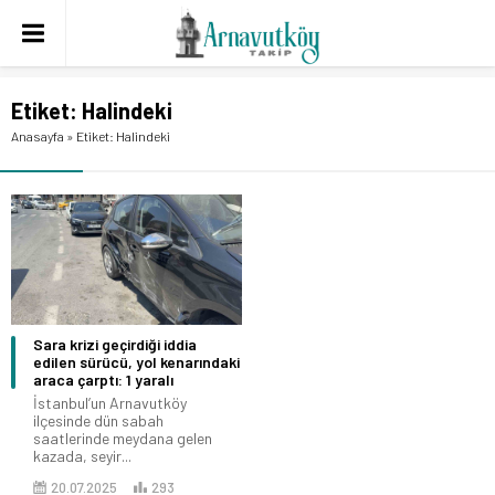
Etiket:
Halindeki
Anasayfa
»
Etiket: Halindeki
Sara krizi geçirdiği iddia
edilen sürücü, yol kenarındaki
araca çarptı: 1 yaralı
İstanbul’un Arnavutköy
ilçesinde dün sabah
saatlerinde meydana gelen
kazada, seyir...
20.07.2025
293