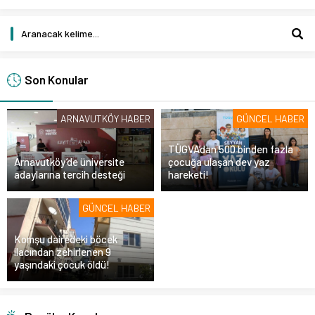
Son Konular
ARNAVUTKÖY HABER
GÜNCEL HABER
TÜGVA’dan 500 binden fazla
Arnavutköy’de üniversite
çocuğa ulaşan dev yaz
adaylarına tercih desteği
hareketi!
GÜNCEL HABER
Komşu dairedeki böcek
ilacından zehirlenen 9
yaşındaki çocuk öldü!