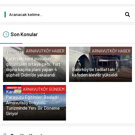
Son Konular
ARNAVUTKÖY HABER
ARNAVUTKÖY HABER
Fatih’teki kanlı pusunun
görüntüleri ortaya çıktı: Yurt
dışına kaçma planı yapan 4
Bakırköy’de tadilattaki
şüpheli Didim’de yakalandı
kafeden alevler yükseldi
ARNAVUTKÖY GÜNDEM
Karaburun’da Yamaç
Paraşütü Eğitimleri Başladı!
Arnavutköy Gökyüzü
Turizminde Yeni Bir Döneme
Giriyor