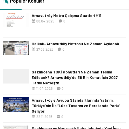
Popüler Konular
Arnavutköy Metro Çalışma Saatleri M11
08.04.2025
0
Halkalı–Arnavutköy Metrosu Ne Zaman Açılacak
27.06.2025
0
Sazlıbosna TOKİ Konutları Ne Zaman Teslim
Edilecek? Arnavutköy’de 36 Bin Konut İçin 2027
Tarihi Netleşti!
11.04.2026
0
Arnavutköy’e Avrupa Standartlarında Yatırım:
Türkiye’nin İlk “Lüks Tasarım ve Perakende Parkı”
Geliyor!
22.11.2025
0
Sazlıbosna ve Hacımaşlı Mahallelerinde Yeni İmar