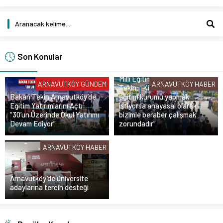
Son Konular
Milli Eğitim Bakanı Yusuf
ARNAVUTKÖY GÜNDEM
ARNAVUTKÖY HABER
Tekin: “Kim olursa olsun bir
Bakan Tekin Arnavutköy’de
eğitim kurumu yapmak
Eğitim Yatırımlarını Açtı:
istiyorsa anayasal olarak
“30’un Üzerinde Okul Yatırımı
bizimle beraber çalışmak
Devam Ediyor”
zorundadır”
ARNAVUTKÖY HABER
Arnavutköy’de üniversite
adaylarına tercih desteği