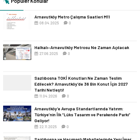
Popüler Konular
Arnavutköy Metro Çalışma Saatleri M11
08.04.2025
0
Halkalı–Arnavutköy Metrosu Ne Zaman Açılacak
27.06.2025
0
Sazlıbosna TOKİ Konutları Ne Zaman Teslim
Edilecek? Arnavutköy’de 36 Bin Konut İçin 2027
Tarihi Netleşti!
11.04.2026
0
Arnavutköy’e Avrupa Standartlarında Yatırım:
Türkiye’nin İlk “Lüks Tasarım ve Perakende Parkı”
Geliyor!
22.11.2025
0
Sazlıbosna ve Hacımaşlı Mahallelerinde Yeni İmar