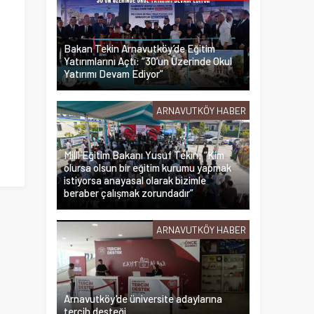
Bakan Tekin Arnavutköy’de Eğitim
Yatırımlarını Açtı: “30’un Üzerinde Okul
Yatırımı Devam Ediyor”
ARNAVUTKÖY HABER
Milli Eğitim Bakanı Yusuf Tekin: “Kim
olursa olsun bir eğitim kurumu yapmak
istiyorsa anayasal olarak bizimle
beraber çalışmak zorundadır”
ARNAVUTKÖY HABER
Arnavutköy’de üniversite adaylarına
tercih desteği