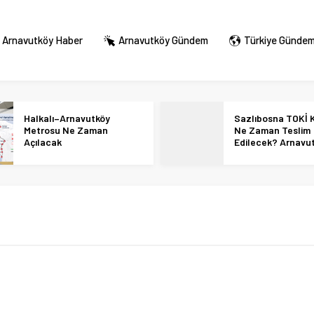
Arnavutköy Haber
Arnavutköy Gündem
Türkiye Günde
Halkalı–Arnavutköy
Sazlıbosna TOKİ K
Metrosu Ne Zaman
Ne Zaman Teslim
Açılacak
Edilecek? Arnavu
36 Bin Konut İçin
Tarihi Netleşti!