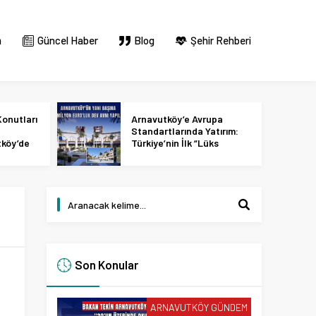
m
Güncel Haber
Blog
Şehir Rehberi
onutları
Arnavutköy’e Avrupa
Standartlarında Yatırım:
tköy’de
Türkiye’nin İlk “Lüks
 2027
Tasarım ve Perakende
Parkı” Geliyor!
Son Konular
ARNAVUTKÖY GÜNDEM