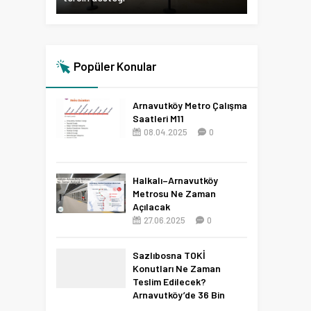
Popüler Konular
Arnavutköy Metro Çalışma
Saatleri M11
08.04.2025
0
Halkalı–Arnavutköy
Metrosu Ne Zaman
Açılacak
27.06.2025
0
Sazlıbosna TOKİ
Konutları Ne Zaman
Teslim Edilecek?
Arnavutköy’de 36 Bin
Konut İçin 2027 Tarihi