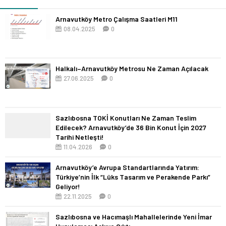
Arnavutköy Metro Çalışma Saatleri M11
08.04.2025
0
Halkalı–Arnavutköy Metrosu Ne Zaman Açılacak
27.06.2025
0
Sazlıbosna TOKİ Konutları Ne Zaman Teslim
Edilecek? Arnavutköy’de 36 Bin Konut İçin 2027
Tarihi Netleşti!
11.04.2026
0
Arnavutköy’e Avrupa Standartlarında Yatırım:
Türkiye’nin İlk “Lüks Tasarım ve Perakende Parkı”
Geliyor!
22.11.2025
0
Sazlıbosna ve Hacımaşlı Mahallelerinde Yeni İmar