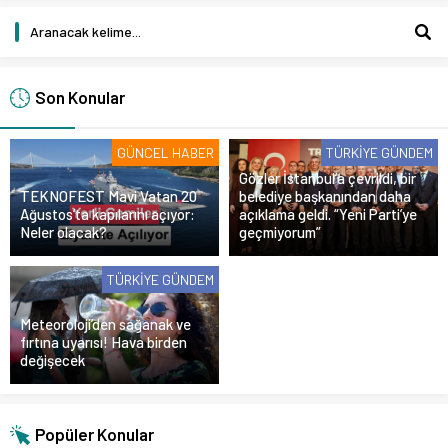
Son Konular
GÜNCEL HABER
TÜRKIYE GÜNDEM
Gözler İstanbul’a çevrildi, bir
TEKNOFEST Mavi Vatan 20
belediye başkanından daha
Ağustos’ta kapılarını açıyor:
açıklama geldi. “Yeni Parti’ye
Neler olacak?
geçmiyorum”
TÜRKIYE GÜNDEM
Meteoroloji’den sağanak ve
fırtına uyarısı! Hava birden
değişecek
Popüler Konular