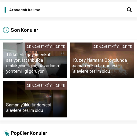
Son Konular
ARNAVUTKÖY HABER
ARNAVUTKÖY HABER
Türkülerle gayrimenkul
satıyor: İstanbul’da
Kuzey Marmara Otoyolunda
emlakçının ilginç pazarlama
saman yüklü tır dorsesi
yöntemi ilgi görüyor
alevlere teslim oldu
ARNAVUTKÖY HABER
Saman yüklü tır dorsesi
alevlere teslim oldu
Popüler Konular