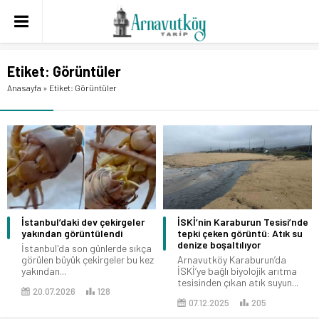
Etiket:
Görüntüler
Anasayfa
»
Etiket: Görüntüler
İstanbul’daki dev çekirgeler
İSKİ’nin Karaburun Tesisi’nde
yakından görüntülendi
tepki çeken görüntü: Atık su
denize boşaltılıyor
İstanbul'da son günlerde sıkça
görülen büyük çekirgeler bu kez
Arnavutköy Karaburun’da
yakından...
İSKİ’ye bağlı biyolojik arıtma
tesisinden çıkan atık suyun...
20.07.2026
128
07.12.2025
205