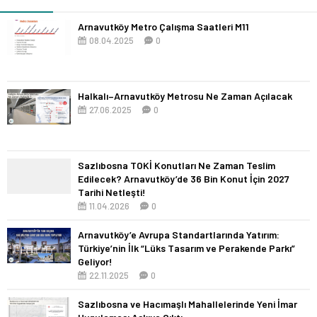
Arnavutköy Metro Çalışma Saatleri M11
08.04.2025
0
Halkalı–Arnavutköy Metrosu Ne Zaman Açılacak
27.06.2025
0
Sazlıbosna TOKİ Konutları Ne Zaman Teslim
Edilecek? Arnavutköy’de 36 Bin Konut İçin 2027
Tarihi Netleşti!
11.04.2026
0
Arnavutköy’e Avrupa Standartlarında Yatırım:
Türkiye’nin İlk “Lüks Tasarım ve Perakende Parkı”
Geliyor!
22.11.2025
0
Sazlıbosna ve Hacımaşlı Mahallelerinde Yeni İmar