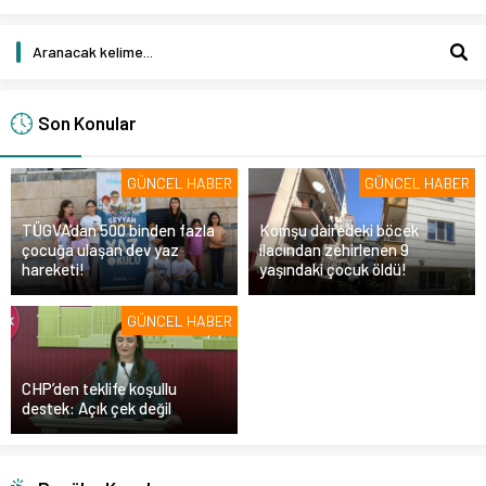
Son Konular
GÜNCEL HABER
GÜNCEL HABER
TÜGVA’dan 500 binden fazla
Komşu dairedeki böcek
çocuğa ulaşan dev yaz
ilacından zehirlenen 9
hareketi!
yaşındaki çocuk öldü!
GÜNCEL HABER
CHP’den teklife koşullu
destek: Açık çek değil