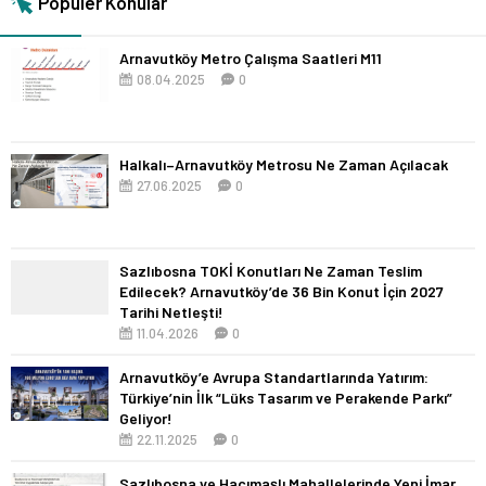
Popüler Konular
Arnavutköy Metro Çalışma Saatleri M11
08.04.2025
0
Halkalı–Arnavutköy Metrosu Ne Zaman Açılacak
27.06.2025
0
Sazlıbosna TOKİ Konutları Ne Zaman Teslim
Edilecek? Arnavutköy’de 36 Bin Konut İçin 2027
Tarihi Netleşti!
11.04.2026
0
Arnavutköy’e Avrupa Standartlarında Yatırım:
Türkiye’nin İlk “Lüks Tasarım ve Perakende Parkı”
Geliyor!
22.11.2025
0
Sazlıbosna ve Hacımaşlı Mahallelerinde Yeni İmar