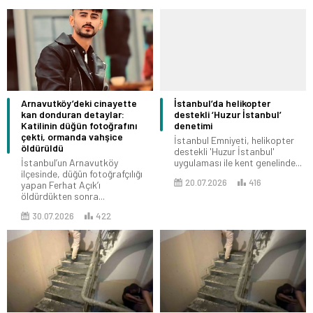
Arnavutköy’deki cinayette
İstanbul’da helikopter
kan donduran detaylar:
destekli ‘Huzur İstanbul’
Katilinin düğün fotoğrafını
denetimi
çekti, ormanda vahşice
İstanbul Emniyeti, helikopter
öldürüldü
destekli 'Huzur İstanbul'
İstanbul’un Arnavutköy
uygulaması ile kent genelinde...
ilçesinde, düğün fotoğrafçılığı
20.07.2026
416
yapan Ferhat Açık’ı
öldürdükten sonra...
30.07.2026
422