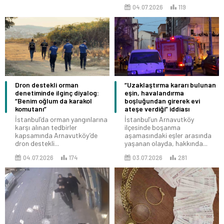
04.07.2026
119
Dron destekli orman
“Uzaklaştırma kararı bulunan
denetiminde ilginç diyalog:
eşin, havalandırma
“Benim oğlum da karakol
boşluğundan girerek evi
komutanı”
ateşe verdiği” iddiası
İstanbul’da orman yangınlarına
İstanbul’un Arnavutköy
karşı alınan tedbirler
ilçesinde boşanma
kapsamında Arnavutköy’de
aşamasındaki eşler arasında
dron destekli...
yaşanan olayda, hakkında...
04.07.2026
174
03.07.2026
281