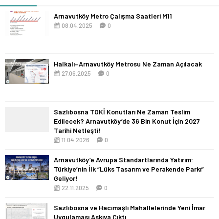
Arnavutköy Metro Çalışma Saatleri M11
08.04.2025
0
Halkalı–Arnavutköy Metrosu Ne Zaman Açılacak
27.06.2025
0
Sazlıbosna TOKİ Konutları Ne Zaman Teslim
Edilecek? Arnavutköy’de 36 Bin Konut İçin 2027
Tarihi Netleşti!
11.04.2026
0
Arnavutköy’e Avrupa Standartlarında Yatırım:
Türkiye’nin İlk “Lüks Tasarım ve Perakende Parkı”
Geliyor!
22.11.2025
0
Sazlıbosna ve Hacımaşlı Mahallelerinde Yeni İmar
Uygulaması Askıya Çıktı