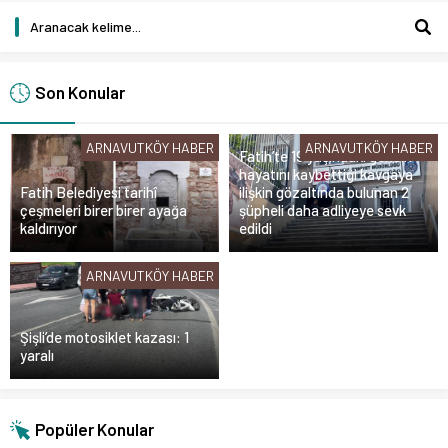
Son Konular
ARNAVUTKÖY HABER
ARNAVUTKÖY HABER
Fatih’te 19 yaşındaki gencin
hayatını kaybettiği kavgaya
Fatih Belediyesi tarihî
ilişkin gözaltında bulunan 2
çeşmeleri birer birer ayağa
şüpheli daha adliyeye sevk
kaldırıyor
edildi
ARNAVUTKÖY HABER
Şişli’de motosiklet kazası: 1
yaralı
Popüler Konular