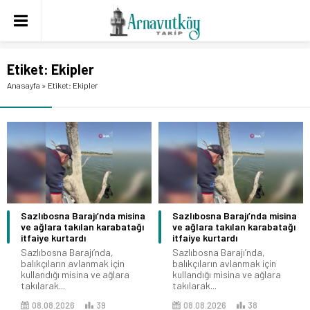
Etiket:
Ekipler
Anasayfa
»
Etiket: Ekipler
Sazlıbosna Barajı’nda misina
Sazlıbosna Barajı’nda misina
ve ağlara takılan karabatağı
ve ağlara takılan karabatağı
itfaiye kurtardı
itfaiye kurtardı
Sazlıbosna Barajı’nda,
Sazlıbosna Barajı’nda,
balıkçıların avlanmak için
balıkçıların avlanmak için
kullandığı misina ve ağlara
kullandığı misina ve ağlara
takılarak...
takılarak...
08.08.2026
39
08.08.2026
38