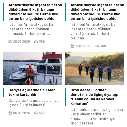
Arnavutköy’de inşaatta beton
Arnavutköy’de inşaatta beton
dökülürken 6 katlı binanın
dökülürken 6 katlı binanın
duvarı patladı: Yüzlerce kilo
duvarı patladı: Yüzlerce kilo
beton bina içerisine doldu
beton bina içerisine doldu
İstanbul Arnavutköy'de bir
İstanbul Arnavutköy’de bir
inşaatta beton dökümü
inşaatta beton dökümü
sırasında bitişik 6 katlı...
yapıldığı sırada bitişikte
bulunan...
20.07.2026
399
18.07.2026
308
Sarıyer açıklarında su alan
Dron destekli orman
tekne kurtarıldı
denetiminde ilginç diyalog:
“Benim oğlum da karakol
Sarıyer açıklarında su alan ve
komutanı”
içinde 2 kişi bulunan 8...
İstanbul’da orman yangınlarına
06.07.2026
446
karşı alınan tedbirler
kapsamında Arnavutköy’de
dron destekli...