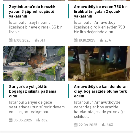
Zeytinburnu’nda hırsızlık
Arnavutköy’de evden 750 bin
yapan 3 şüpheli suçüstü
liralık altın çalan 2 çocuk
yakalandı
yakalandı
İstanbul’un Zeytinburnu
İstanbul’un Arnavutköy
ilçesinde bir eve girerek 55 bin
ilçesinde girdikleri evden 750
lira ve...
bin lira değerinde altın...
17.06.2026
313
10.10.2025
264
Sarıyer’de yol çöktü:
Arnavutköy’de kan donduran
Doğalgaz sıkıştı, patlama
olay, boş arazide ölüme terk
oldu
edildi
İstanbul Sarıyer’de gece
İstanbul’un Arnavutköy’de
saatlerinde uzun süredir devam
vatandaşlar boş arazide
eden inşaat çalışması...
hareketsiz şekilde yatan ağır
şekilde...
03.05.2025
382
22.04.2025
463