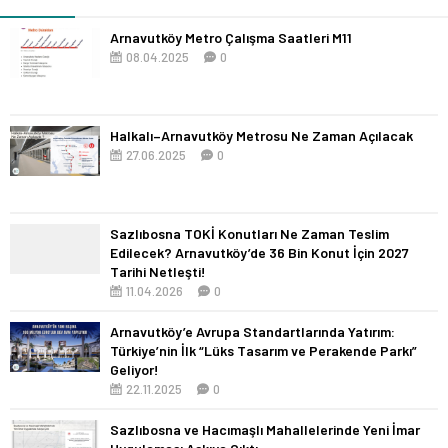
Arnavutköy Metro Çalışma Saatleri M11
08.04.2025
0
Halkalı–Arnavutköy Metrosu Ne Zaman Açılacak
27.06.2025
0
Sazlıbosna TOKİ Konutları Ne Zaman Teslim
Edilecek? Arnavutköy’de 36 Bin Konut İçin 2027
Tarihi Netleşti!
11.04.2026
0
Arnavutköy’e Avrupa Standartlarında Yatırım:
Türkiye’nin İlk “Lüks Tasarım ve Perakende Parkı”
Geliyor!
22.11.2025
0
Sazlıbosna ve Hacımaşlı Mahallelerinde Yeni İmar