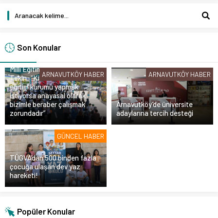
Son Konular
Milli Eğitim Bakanı Yusuf
ARNAVUTKÖY HABER
ARNAVUTKÖY HABER
Tekin: “Kim olursa olsun bir
eğitim kurumu yapmak
istiyorsa anayasal olarak
bizimle beraber çalışmak
Arnavutköy’de üniversite
zorundadır”
adaylarına tercih desteği
GÜNCEL HABER
TÜGVA’dan 500 binden fazla
çocuğa ulaşan dev yaz
hareketi!
Popüler Konular