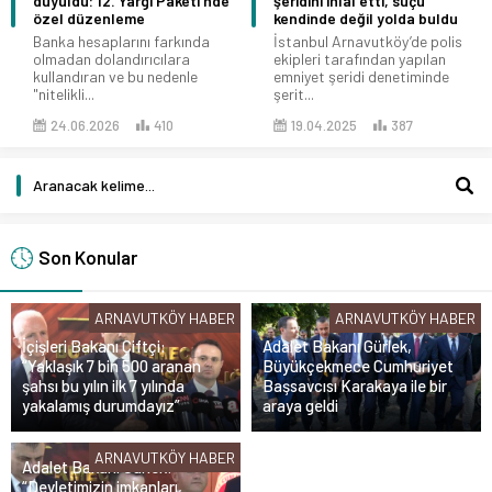
duyuldu: 12. Yargı Paketi’nde
şeridini ihlal etti, suçu
özel düzenleme
kendinde değil yolda buldu
Banka hesaplarını farkında
İstanbul Arnavutköy’de polis
olmadan dolandırıcılara
ekipleri tarafından yapılan
kullandıran ve bu nedenle
emniyet şeridi denetiminde
"nitelikli...
şerit...
24.06.2026
410
19.04.2025
387
Son Konular
ARNAVUTKÖY HABER
ARNAVUTKÖY HABER
İçişleri Bakanı Çiftçi:
Adalet Bakanı Gürlek,
“Yaklaşık 7 bin 500 aranan
Büyükçekmece Cumhuriyet
şahsı bu yılın ilk 7 yılında
Başsavcısı Karakaya ile bir
yakalamış durumdayız”
araya geldi
ARNAVUTKÖY HABER
Adalet Bakanı Gürlek:
“Devletimizin imkanları,