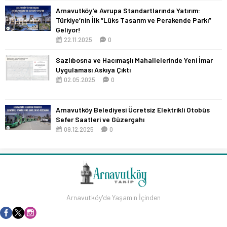
Arnavutköy’e Avrupa Standartlarında Yatırım:
Türkiye’nin İlk “Lüks Tasarım ve Perakende Parkı”
Geliyor!
22.11.2025
0
Sazlıbosna ve Hacımaşlı Mahallelerinde Yeni İmar
Uygulaması Askıya Çıktı
02.05.2025
0
Arnavutköy Belediyesi Ücretsiz Elektrikli Otobüs
Sefer Saatleri ve Güzergahı
09.12.2025
0
Arnavutköy'de Yaşamın İçinden