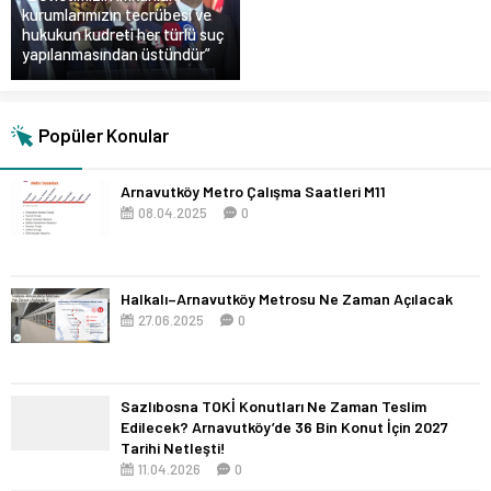
kurumlarımızın tecrübesi ve
hukukun kudreti her türlü suç
yapılanmasından üstündür”
Popüler Konular
Arnavutköy Metro Çalışma Saatleri M11
08.04.2025
0
Halkalı–Arnavutköy Metrosu Ne Zaman Açılacak
27.06.2025
0
Sazlıbosna TOKİ Konutları Ne Zaman Teslim
Edilecek? Arnavutköy’de 36 Bin Konut İçin 2027
Tarihi Netleşti!
11.04.2026
0