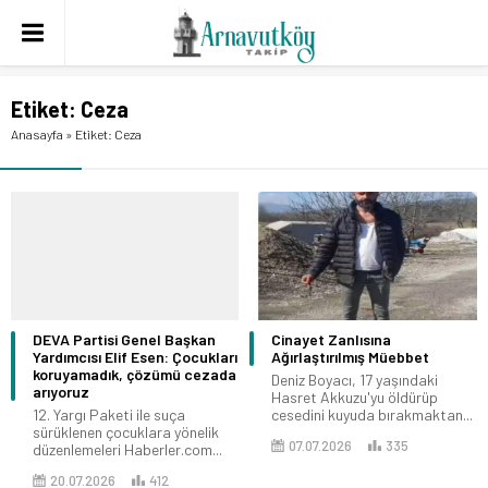
Etiket:
Ceza
Anasayfa
»
Etiket: Ceza
DEVA Partisi Genel Başkan
Cinayet Zanlısına
Yardımcısı Elif Esen: Çocukları
Ağırlaştırılmış Müebbet
koruyamadık, çözümü cezada
Deniz Boyacı, 17 yaşındaki
arıyoruz
Hasret Akkuzu'yu öldürüp
12. Yargı Paketi ile suça
cesedini kuyuda bırakmaktan...
sürüklenen çocuklara yönelik
07.07.2026
335
düzenlemeleri Haberler.com...
20.07.2026
412