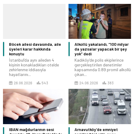
Böcek ailesi davasında, aile
Alkollü yakalandı, “100 milyar
üyeleri karar hakkında
da yazsalar yapacak bir şey
konuştu
yok” dedi
İstanbul’da aynı aileden 4
Kadıköy’de polis ekiplerince
kişinin konakladıkları otelde
gerçekleştirilen denetimler
zehirlenme iddiasıyla
kapsamında 0.89 promil alkollü
hayatlarını...
çıkan...
26.06.2026
543
24.06.2026
383
IBAN mağdurlarının sesi
Arnavutköy’de emniyet