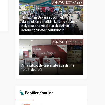
ARNAVUTKÖY HABER
Milli Eğitim Bakanı Yusuf Tekin: “Kim
olursa olsun bir eğitim kurumu yapmak
istiyorsa anayasal olarak bizimle
beraber çalışmak zorundadır”
ARNAVUTKÖY HABER
Arnavutköy’de üniversite adaylarına
tercih desteği
Popüler Konular