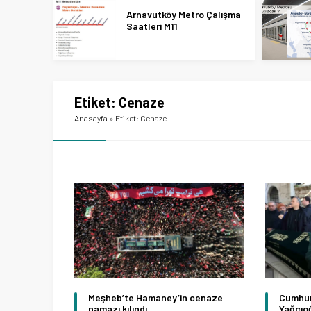
Arnavutköy Metro Çalışma
Saatleri M11
Etiket:
Cenaze
Anasayfa
»
Etiket: Cenaze
Meşheb’te Hamaney’in cenaze
Cumhur
namazı kılındı
Yağcıo