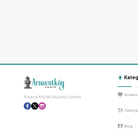
Kateg
Arnavu
Arnavutköy'de Yaşamın İçinden
Türkiy
Blog