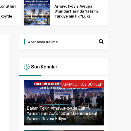
onutları
Arnavutköy’e Avrupa
Standartlarında Yatırım:
tköy’de
Türkiye’nin İlk “Lüks
 2027
Tasarım ve Perakende
Parkı” Geliyor!
Son Konular
ARNAVUTKÖY GÜNDEM
Bakan Tekin Arnavutköy’de Eğitim
Yatırımlarını Açtı: “30’un Üzerinde Okul
Yatırımı Devam Ediyor”