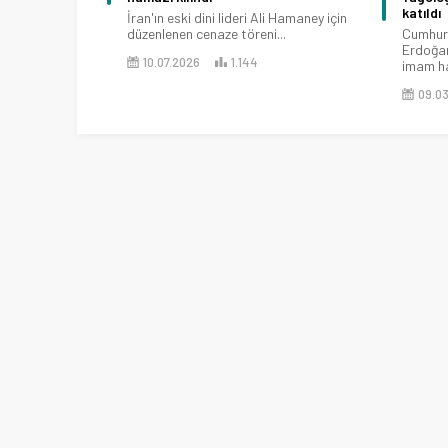
katıldı
İran'ın eski dini lideri Ali Hamaney için
düzenlenen cenaze töreni...
Cumhur
Erdoğan
10.07.2026
1.144
imam ha
09.0