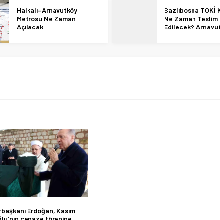
Halkalı–Arnavutköy
Sazlıbosna TOKİ K
Metrosu Ne Zaman
Ne Zaman Teslim
Açılacak
Edilecek? Arnavu
36 Bin Konut İçin
Tarihi Netleşti!
başkanı Erdoğan, Kasım
ğlu’nın cenaze törenine