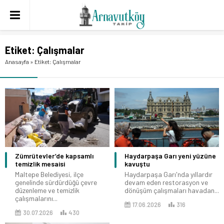
Etiket:
Çalışmalar
Anasayfa
»
Etiket: Çalışmalar
Zümrütevler’de kapsamlı
Haydarpaşa Garı yeni yüzüne
temizlik mesaisi
kavuştu
Maltepe Belediyesi, ilçe
Haydarpaşa Garı'nda yıllardır
genelinde sürdürdüğü çevre
devam eden restorasyon ve
düzenleme ve temizlik
dönüşüm çalışmaları havadan...
çalışmalarını...
17.06.2026
316
30.07.2026
430