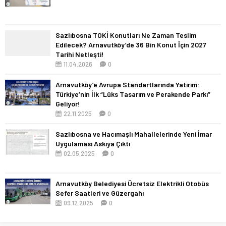
Sazlıbosna TOKİ Konutları Ne Zaman Teslim
Edilecek? Arnavutköy’de 36 Bin Konut İçin 2027
Tarihi Netleşti!
11.04.2026
0
Arnavutköy’e Avrupa Standartlarında Yatırım:
Türkiye’nin İlk “Lüks Tasarım ve Perakende Parkı”
Geliyor!
22.11.2025
0
Sazlıbosna ve Hacımaşlı Mahallelerinde Yeni İmar
Uygulaması Askıya Çıktı
02.05.2025
0
Arnavutköy Belediyesi Ücretsiz Elektrikli Otobüs
Sefer Saatleri ve Güzergahı
09.12.2025
0