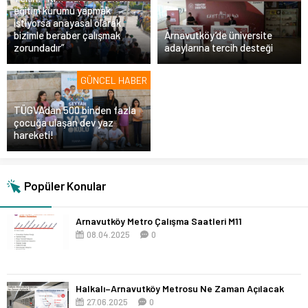
eğitim kurumu yapmak
istiyorsa anayasal olarak
bizimle beraber çalışmak
Arnavutköy’de üniversite
zorundadır”
adaylarına tercih desteği
GÜNCEL HABER
TÜGVA’dan 500 binden fazla
çocuğa ulaşan dev yaz
hareketi!
Popüler Konular
Arnavutköy Metro Çalışma Saatleri M11
08.04.2025
0
Halkalı–Arnavutköy Metrosu Ne Zaman Açılacak
27.06.2025
0