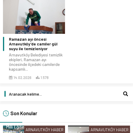
Ramazan ayı öncesi
Arnavutköy’de camiler gül
suyu ile temizleniyor
Arnavutköy Belediyesi temizlik
ekipleri, Ramazan ayı
öncesinde ilçedeki camilerde
kapsamlı...
14.02.2026
1.578
Son Konular
Milli Eğitim Bakanı Yusuf
ARNAVUTKÖY HABER
ARNAVUTKÖY HABER
Tekin: “Kim olursa olsun bir