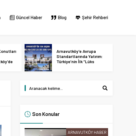
m
Güncel Haber
Blog
Şehir Rehberi
onutları
Arnavutköy’e Avrupa
Standartlarında Yatırım:
tköy’de
Türkiye’nin İlk “Lüks
 2027
Tasarım ve Perakende
Parkı” Geliyor!
Son Konular
ARNAVUTKÖY HABER