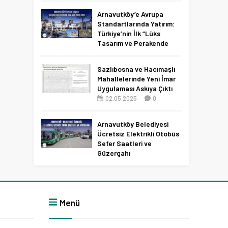
Netleşti!
Arnavutköy’e Avrupa
11.04.2026
0
Standartlarında Yatırım:
Türkiye’nin İlk “Lüks
Tasarım ve Perakende
Parkı” Geliyor!
22.11.2025
0
Sazlıbosna ve Hacımaşlı
Mahallelerinde Yeni İmar
Uygulaması Askıya Çıktı
02.05.2025
0
Arnavutköy Belediyesi
Ücretsiz Elektrikli Otobüs
Sefer Saatleri ve
Güzergahı
09.12.2025
0
Menü