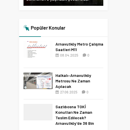
Popüler Konular
Arnavutköy Metro Çalışma
Saatleri M11
08.04.2025
0
Halkalı–Arnavutköy
Metrosu Ne Zaman
Açılacak
27.06.2025
0
Sazlıbosna TOKİ
Konutları Ne Zaman
Teslim Edilecek?
Arnavutköy’de 36 Bin
Konut İçin 2027 Tarihi