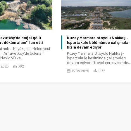
navutköy’de doğal gölü
Kuzey Marmara otoyolu Nakkaş –
at döküm alanı” ilan etti
Ispartakule bölümünde çalışmalar
hızla devam ediyor
İstanbul Büyükşehir Belediyesi
i, Arnavutköy’de bulunan
Kuzey Marmara Otoyolu Nakkaş-
Mavigölü ve...
Ispartakule kesiminde çalışmaları
devam ediyor. Otoyol çerçevesinde...
.2025
362
15.04.2025
1.135