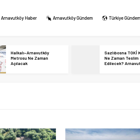
Arnavutköy Haber
Arnavutköy Gündem
Türkiye Günde
Halkalı–Arnavutköy
Sazlıbosna TOKİ K
Metrosu Ne Zaman
Ne Zaman Teslim
Açılacak
Edilecek? Arnavu
36 Bin Konut İçin
Tarihi Netleşti!