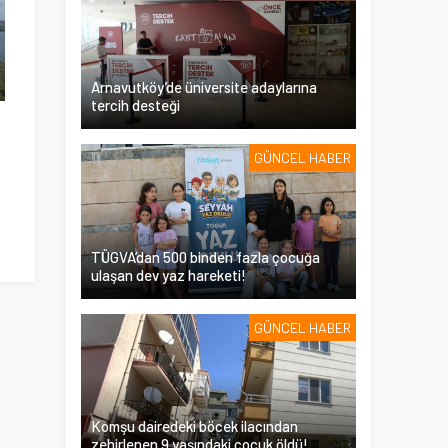
Arnavutköy’de üniversite adaylarına
tercih desteği
GÜNCEL HABER
TÜGVA’dan 500 binden fazla çocuğa
ulaşan dev yaz hareketi!
GÜNCEL HABER
Komşu dairedeki böcek ilacından
zehirlenen 9 yaşındaki çocuk öldü!