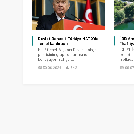
Devlet Bahçeli: Türkiye NATO’da
İBB Ar
temel kaldıraçtır
“hafriy
MHP Genel Başkanı Devlet Bahçeli
CHP’li 
partisinin grup toplantısında
yönetim
konuşuyor. Bahçeli...
Bolluca 
30.06.2026
542
09.07