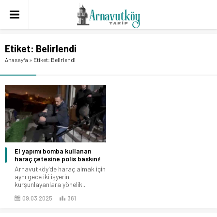
Etiket:
Belirlendi
Anasayfa
»
Etiket: Belirlendi
El yapımı bomba kullanan
haraç çetesine polis baskını!
Arnavutköy'de haraç almak için
aynı gece iki işyerini
kurşunlayanlara yönelik...
09.03.2025
361