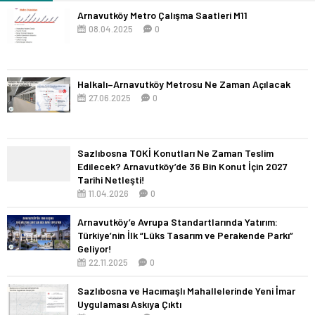
Arnavutköy Metro Çalışma Saatleri M11
08.04.2025
0
Halkalı–Arnavutköy Metrosu Ne Zaman Açılacak
27.06.2025
0
Sazlıbosna TOKİ Konutları Ne Zaman Teslim
Edilecek? Arnavutköy’de 36 Bin Konut İçin 2027
Tarihi Netleşti!
11.04.2026
0
Arnavutköy’e Avrupa Standartlarında Yatırım:
Türkiye’nin İlk “Lüks Tasarım ve Perakende Parkı”
Geliyor!
22.11.2025
0
Sazlıbosna ve Hacımaşlı Mahallelerinde Yeni İmar
Uygulaması Askıya Çıktı