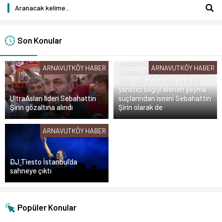
İstanbul Cumhuriyet
Başsavcılığı Yasadışı Bahis ve
Spor Suçları Soruşturma
Bürosu, 6222 sayılı Kanun’un
Son Konular
14-15. maddelerine
muhalefet, uyuşturucu
madde bulundurma ve
ARNAVUTKÖY HABER
ARNAVUTKÖY HABER
kullanma, örgütlü karaborsa
bilet dolandırıcılığı ve halkı
yanıltıcı bilgiyi alenen yayma
UltraAslan lideri Sebahattin
suçlarından ismini Sebahattin
Şirin gözaltına alındı
Şirin olarak de
ARNAVUTKÖY HABER
DJ Tiesto İstanbul’da
sahneye çıktı
Popüler Konular