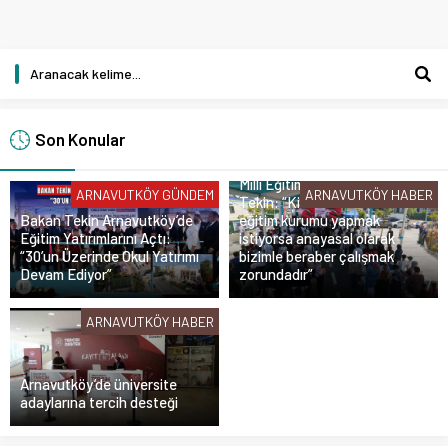
Son Konular
Milli Eğitim Bakanı Yusuf
ARNAVUTKÖY GÜNDEM
ARNAVUTKÖY HABER
Tekin: “Kim olursa olsun bir
Bakan Tekin Arnavutköy’de
eğitim kurumu yapmak
Eğitim Yatırımlarını Açtı:
istiyorsa anayasal olarak
“30’un Üzerinde Okul Yatırımı
bizimle beraber çalışmak
Devam Ediyor”
zorundadır”
ARNAVUTKÖY HABER
Arnavutköy’de üniversite
adaylarına tercih desteği