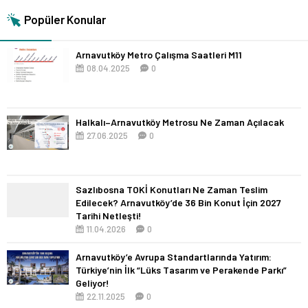
Popüler Konular
Arnavutköy Metro Çalışma Saatleri M11
08.04.2025
0
Halkalı–Arnavutköy Metrosu Ne Zaman Açılacak
27.06.2025
0
Sazlıbosna TOKİ Konutları Ne Zaman Teslim
Edilecek? Arnavutköy’de 36 Bin Konut İçin 2027
Tarihi Netleşti!
11.04.2026
0
Arnavutköy’e Avrupa Standartlarında Yatırım:
Türkiye’nin İlk “Lüks Tasarım ve Perakende Parkı”
Geliyor!
22.11.2025
0