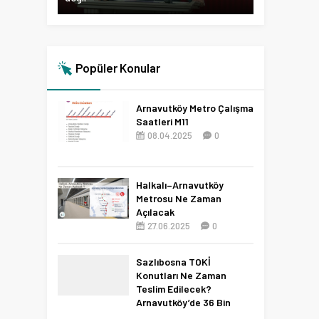
Popüler Konular
Arnavutköy Metro Çalışma
Saatleri M11
08.04.2025
0
Halkalı–Arnavutköy
Metrosu Ne Zaman
Açılacak
27.06.2025
0
Sazlıbosna TOKİ
Konutları Ne Zaman
Teslim Edilecek?
Arnavutköy’de 36 Bin
Konut İçin 2027 Tarihi