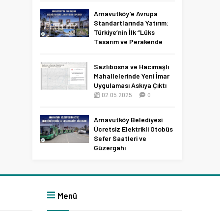
Netleşti!
Arnavutköy’e Avrupa
11.04.2026
0
Standartlarında Yatırım:
Türkiye’nin İlk “Lüks
Tasarım ve Perakende
Parkı” Geliyor!
22.11.2025
0
Sazlıbosna ve Hacımaşlı
Mahallelerinde Yeni İmar
Uygulaması Askıya Çıktı
02.05.2025
0
Arnavutköy Belediyesi
Ücretsiz Elektrikli Otobüs
Sefer Saatleri ve
Güzergahı
09.12.2025
0
Menü