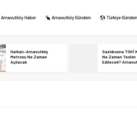
Arnavutköy Haber
Arnavutköy Gündem
Türkiye Günde
Halkalı–Arnavutköy
Sazlıbosna TOKİ K
Metrosu Ne Zaman
Ne Zaman Teslim
Açılacak
Edilecek? Arnavu
36 Bin Konut İçin
Tarihi Netleşti!