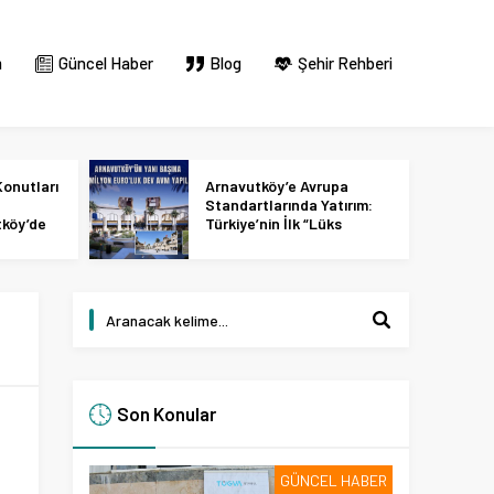
m
Güncel Haber
Blog
Şehir Rehberi
onutları
Arnavutköy’e Avrupa
Standartlarında Yatırım:
tköy’de
Türkiye’nin İlk “Lüks
 2027
Tasarım ve Perakende
Parkı” Geliyor!
Son Konular
GÜNCEL HABER