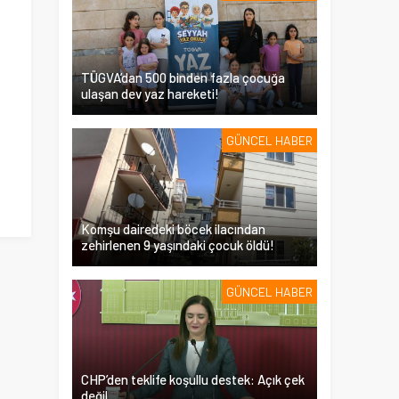
TÜGVA’dan 500 binden fazla çocuğa
ulaşan dev yaz hareketi!
GÜNCEL HABER
Komşu dairedeki böcek ilacından
zehirlenen 9 yaşındaki çocuk öldü!
GÜNCEL HABER
CHP’den teklife koşullu destek: Açık çek
değil