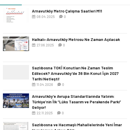
Arnavutköy Metro Çalışma Saatleri M11
08.04.2025
0
Halkalı–Arnavutköy Metrosu Ne Zaman Açılacak
27.06.2025
0
Sazlıbosna TOKİ Konutları Ne Zaman Teslim
Edilecek? Arnavutköy’de 36 Bin Konut İçin 2027
Tarihi Netleşti!
11.04.2026
0
Arnavutköy’e Avrupa Standartlarında Yatırım:
Türkiye’nin İlk “Lüks Tasarım ve Perakende Parkı”
Geliyor!
22.11.2025
0
Sazlıbosna ve Hacımaşlı Mahallelerinde Yeni İmar