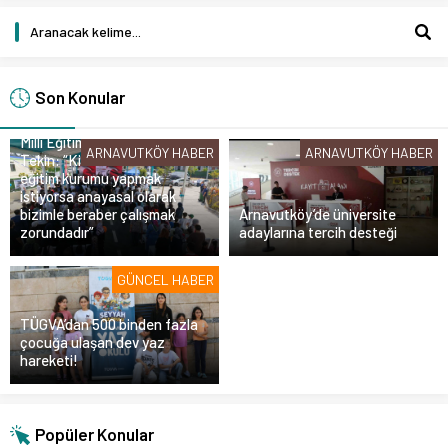
Son Konular
Milli Eğitim Bakanı Yusuf
ARNAVUTKÖY HABER
ARNAVUTKÖY HABER
Tekin: “Kim olursa olsun bir
eğitim kurumu yapmak
istiyorsa anayasal olarak
bizimle beraber çalışmak
Arnavutköy’de üniversite
zorundadır”
adaylarına tercih desteği
GÜNCEL HABER
TÜGVA’dan 500 binden fazla
çocuğa ulaşan dev yaz
hareketi!
Popüler Konular