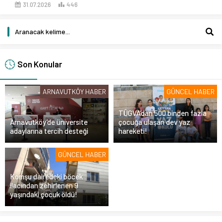
31.07.2026
446
Son Konular
ARNAVUTKÖY HABER
GÜNCEL HABER
TÜGVA’dan 500 binden fazla
Arnavutköy’de üniversite
çocuğa ulaşan dev yaz
adaylarına tercih desteği
hareketi!
GÜNCEL HABER
Komşu dairedeki böcek
ilacından zehirlenen 9
yaşındaki çocuk öldü!