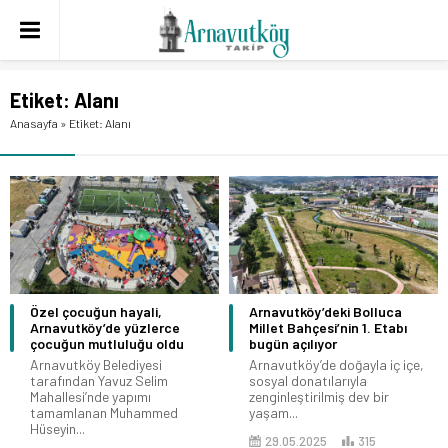
Etiket:
Alanı
Anasayfa
»
Etiket: Alanı
Özel çocuğun hayali,
Arnavutköy’deki Bolluca
Arnavutköy’de yüzlerce
Millet Bahçesi’nin 1. Etabı
çocuğun mutluluğu oldu
bugün açılıyor
Arnavutköy Belediyesi
Arnavutköy’de doğayla iç içe,
tarafından Yavuz Selim
sosyal donatılarıyla
Mahallesi’nde yapımı
zenginleştirilmiş dev bir
tamamlanan Muhammed
yaşam...
Hüseyin...
29.05.2025
315