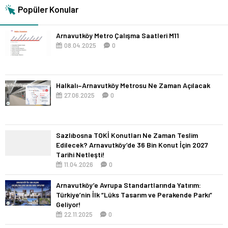
Popüler Konular
Arnavutköy Metro Çalışma Saatleri M11
08.04.2025
0
Halkalı–Arnavutköy Metrosu Ne Zaman Açılacak
27.06.2025
0
Sazlıbosna TOKİ Konutları Ne Zaman Teslim
Edilecek? Arnavutköy’de 36 Bin Konut İçin 2027
Tarihi Netleşti!
11.04.2026
0
Arnavutköy’e Avrupa Standartlarında Yatırım:
Türkiye’nin İlk “Lüks Tasarım ve Perakende Parkı”
Geliyor!
22.11.2025
0