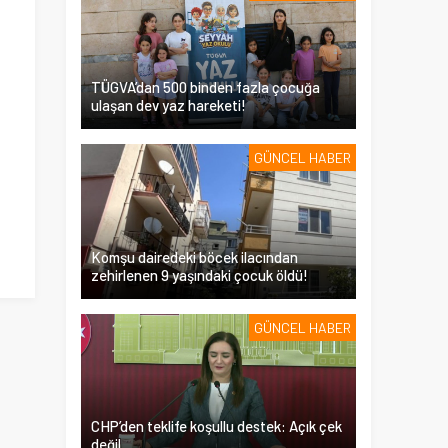
TÜGVA’dan 500 binden fazla çocuğa
ulaşan dev yaz hareketi!
GÜNCEL HABER
Komşu dairedeki böcek ilacından
zehirlenen 9 yaşındaki çocuk öldü!
GÜNCEL HABER
CHP’den teklife koşullu destek: Açık çek
değil