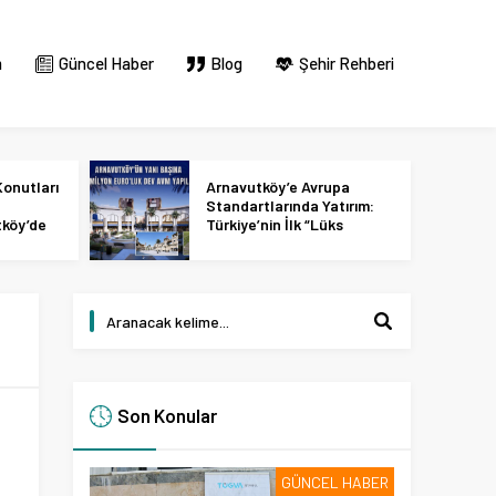
m
Güncel Haber
Blog
Şehir Rehberi
onutları
Arnavutköy’e Avrupa
Standartlarında Yatırım:
tköy’de
Türkiye’nin İlk “Lüks
 2027
Tasarım ve Perakende
Parkı” Geliyor!
Son Konular
GÜNCEL HABER