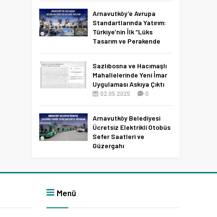
Netleşti!
Arnavutköy’e Avrupa
11.04.2026
0
Standartlarında Yatırım:
Türkiye’nin İlk “Lüks
Tasarım ve Perakende
Parkı” Geliyor!
22.11.2025
0
Sazlıbosna ve Hacımaşlı
Mahallelerinde Yeni İmar
Uygulaması Askıya Çıktı
02.05.2025
0
Arnavutköy Belediyesi
Ücretsiz Elektrikli Otobüs
Sefer Saatleri ve
Güzergahı
09.12.2025
0
Menü