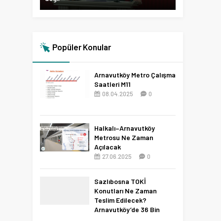
Popüler Konular
Arnavutköy Metro Çalışma
Saatleri M11
08.04.2025
0
Halkalı–Arnavutköy
Metrosu Ne Zaman
Açılacak
27.06.2025
0
Sazlıbosna TOKİ
Konutları Ne Zaman
Teslim Edilecek?
Arnavutköy’de 36 Bin
Konut İçin 2027 Tarihi