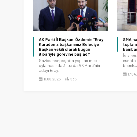
AK Parti İl Başkanı Özdemir: “Eray
SMA ha
Karadeniz başkanımız Belediye
topland
Başkan vekili olarak bugün
bambaş
itibariyle görevine başladı”
İstanbu
Gaziosmanpaşa’da yapılan meclis
esnafa 
oylamasında 3. turda AK Parti’nin
bebek...
adayı Eray...
17.04
11.06.2025
535