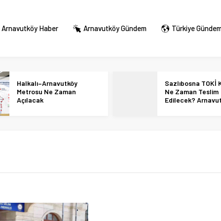
Arnavutköy Haber
Arnavutköy Gündem
Türkiye Günde
Halkalı–Arnavutköy
Sazlıbosna TOKİ K
Metrosu Ne Zaman
Ne Zaman Teslim
Açılacak
Edilecek? Arnavu
36 Bin Konut İçin
Tarihi Netleşti!