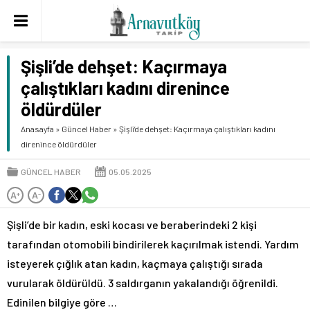
Şişli’de dehşet: Kaçırmaya
çalıştıkları kadını direnince
öldürdüler
Anasayfa
»
Güncel Haber
»
Şişli’de dehşet: Kaçırmaya çalıştıkları kadını
direnince öldürdüler
GÜNCEL HABER
05.05.2025
A
A
+
-
Şişli’de bir kadın, eski kocası ve beraberindeki 2 kişi
tarafından otomobili bindirilerek kaçırılmak istendi. Yardım
isteyerek çığlık atan kadın, kaçmaya çalıştığı sırada
vurularak öldürüldü. 3 saldırganın yakalandığı öğrenildi.
Edinilen bilgiye göre …