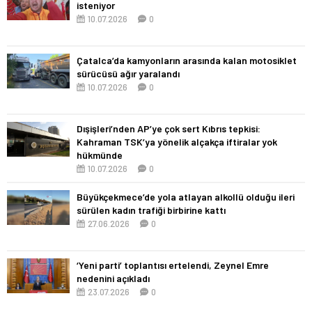
isteniyor
10.07.2026
0
Çatalca’da kamyonların arasında kalan motosiklet
sürücüsü ağır yaralandı
10.07.2026
0
Dışişleri’nden AP’ye çok sert Kıbrıs tepkisi:
Kahraman TSK’ya yönelik alçakça iftiralar yok
hükmünde
10.07.2026
0
Büyükçekmece’de yola atlayan alkollü olduğu ileri
sürülen kadın trafiği birbirine kattı
27.06.2026
0
‘Yeni parti’ toplantısı ertelendi, Zeynel Emre
nedenini açıkladı
23.07.2026
0