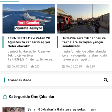
TEKNOFEST Mavi Vatan 20
Tuzla’da seramik deposu ve
Ağustos’ta kapılarını açıyor:
teknelere sıçrayan yangın
Neler olacak?
söndürüldü
Denizcilik, Havacılık, Uzay ve
Tuzla İçmeler’de otluk alanda
Teknoloji Festivali
çıkan ve depolama alanındaki
TEKNOFEST’in denizcilik ve su...
teknelere sirayet...
04.08.2026
218
04.08.2026
290
Kategoride Öne Çıkanlar
Şahan Gökbakar’a Galatasaray şoku: İhracı