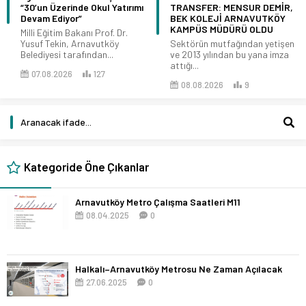
“30’un Üzerinde Okul Yatırımı
TRANSFER: MENSUR DEMİR,
Devam Ediyor”
BEK KOLEJİ ARNAVUTKÖY
KAMPÜS MÜDÜRÜ OLDU
Milli Eğitim Bakanı Prof. Dr.
Yusuf Tekin, Arnavutköy
Sektörün mutfağından yetişen
Belediyesi tarafından...
ve 2013 yılından bu yana imza
attığı...
07.08.2026
127
08.08.2026
9
Kategoride Öne Çıkanlar
Arnavutköy Metro Çalışma Saatleri M11
08.04.2025
0
Halkalı–Arnavutköy Metrosu Ne Zaman Açılacak
27.06.2025
0