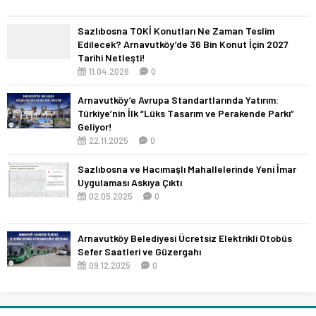
Sazlıbosna TOKİ Konutları Ne Zaman Teslim
Edilecek? Arnavutköy’de 36 Bin Konut İçin 2027
Tarihi Netleşti!
11.04.2026
0
Arnavutköy’e Avrupa Standartlarında Yatırım:
Türkiye’nin İlk “Lüks Tasarım ve Perakende Parkı”
Geliyor!
22.11.2025
0
Sazlıbosna ve Hacımaşlı Mahallelerinde Yeni İmar
Uygulaması Askıya Çıktı
02.05.2025
0
Arnavutköy Belediyesi Ücretsiz Elektrikli Otobüs
Sefer Saatleri ve Güzergahı
09.12.2025
0