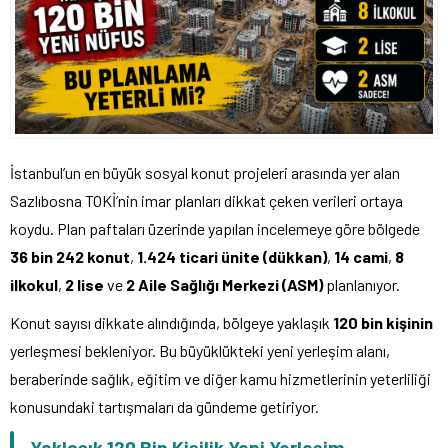
İstanbul’un en büyük sosyal konut projeleri arasında yer alan
Sazlıbosna TOKİ’nin imar planları dikkat çeken verileri ortaya
koydu. Plan paftaları üzerinde yapılan incelemeye göre bölgede
36 bin 242 konut
,
1.424 ticari ünite (dükkan)
,
14 cami
,
8
ilkokul
,
2 lise
ve
2 Aile Sağlığı Merkezi (ASM)
planlanıyor.
Konut sayısı dikkate alındığında, bölgeye yaklaşık
120 bin kişinin
yerleşmesi bekleniyor. Bu büyüklükteki yeni yerleşim alanı,
beraberinde sağlık, eğitim ve diğer kamu hizmetlerinin yeterliliği
konusundaki tartışmaları da gündeme getiriyor.
Yaklaşık 120 Bin Kişilik Yeni Yerleşim