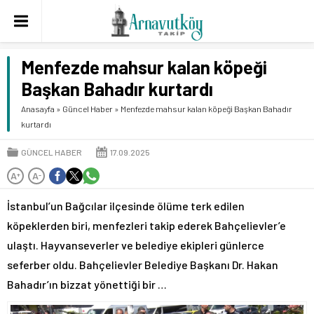
Menfezde mahsur kalan köpeği
Başkan Bahadır kurtardı
Anasayfa
»
Güncel Haber
»
Menfezde mahsur kalan köpeği Başkan Bahadır
kurtardı
GÜNCEL HABER
17.09.2025
A
A
+
-
İstanbul’un Bağcılar ilçesinde ölüme terk edilen
köpeklerden biri, menfezleri takip ederek Bahçelievler’e
ulaştı. Hayvanseverler ve belediye ekipleri günlerce
seferber oldu. Bahçelievler Belediye Başkanı Dr. Hakan
Bahadır’ın bizzat yönettiği bir …