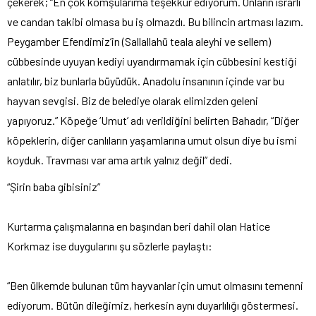
çekerek; “En çok komşularıma teşekkür ediyorum. Onların ısrarlı
ve candan takibi olmasa bu iş olmazdı. Bu bilincin artması lazım.
Peygamber Efendimiz’in (Sallallahü teala aleyhi ve sellem)
cübbesinde uyuyan kediyi uyandırmamak için cübbesini kestiği
anlatılır, biz bunlarla büyüdük. Anadolu insanının içinde var bu
hayvan sevgisi. Biz de belediye olarak elimizden geleni
yapıyoruz.” Köpeğe ’Umut’ adı verildiğini belirten Bahadır, “Diğer
köpeklerin, diğer canlıların yaşamlarına umut olsun diye bu ismi
koyduk. Travması var ama artık yalnız değil” dedi.
“Şirin baba gibisiniz”
Kurtarma çalışmalarına en başından beri dahil olan Hatice
Korkmaz ise duygularını şu sözlerle paylaştı:
“Ben ülkemde bulunan tüm hayvanlar için umut olmasını temenni
ediyorum. Bütün dileğimiz, herkesin aynı duyarlılığı göstermesi.