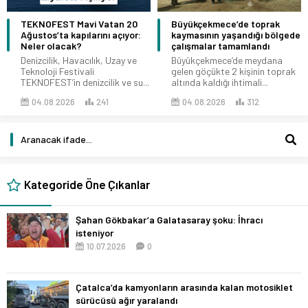
TEKNOFEST Mavi Vatan 20
Büyükçekmece’de toprak
Ağustos’ta kapılarını açıyor:
kaymasının yaşandığı bölgede
Neler olacak?
çalışmalar tamamlandı
Denizcilik, Havacılık, Uzay ve
Büyükçekmece’de meydana
Teknoloji Festivali
gelen göçükte 2 kişinin toprak
TEKNOFEST’in denizcilik ve su...
altında kaldığı ihtimali...
04.08.2026
241
04.08.2026
312
Kategoride Öne Çıkanlar
Şahan Gökbakar’a Galatasaray şoku: İhracı
isteniyor
10.07.2026
0
Çatalca’da kamyonların arasında kalan motosiklet
sürücüsü ağır yaralandı