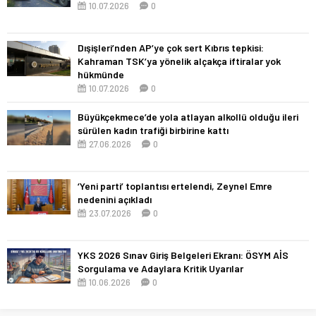
10.07.2026
0
Dışişleri’nden AP’ye çok sert Kıbrıs tepkisi:
Kahraman TSK’ya yönelik alçakça iftiralar yok
hükmünde
10.07.2026
0
Büyükçekmece’de yola atlayan alkollü olduğu ileri
sürülen kadın trafiği birbirine kattı
27.06.2026
0
‘Yeni parti’ toplantısı ertelendi, Zeynel Emre
nedenini açıkladı
23.07.2026
0
YKS 2026 Sınav Giriş Belgeleri Ekranı: ÖSYM AİS
Sorgulama ve Adaylara Kritik Uyarılar
10.06.2026
0