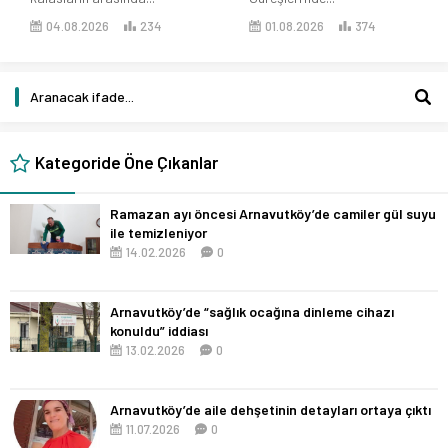
04.08.2026
234
01.08.2026
374
Kategoride Öne Çıkanlar
Ramazan ayı öncesi Arnavutköy’de camiler gül suyu
ile temizleniyor
14.02.2026
0
Arnavutköy’de “sağlık ocağına dinleme cihazı
konuldu” iddiası
13.02.2026
0
Arnavutköy’de aile dehşetinin detayları ortaya çıktı
11.07.2026
0