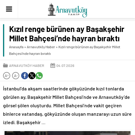
Kızıl renge bürünen ay Başakşehir
Millet Bahçesi’nde hayran bıraktı
Anasayfa
»
Arnavutköy Haber
»
Kızıl renge bürünen ay Başakşehir Millet
Bahçesi’nde hayran bıraktı
ARNAVUTKÖY HABER
04.07.2026
A
A
+
-
İstanbul’da akşam saatlerinde gökyüzünde kızıl tonlarda
görülen ay, Başakşehir Millet Bahçesi’nde ve Arnavutköy’de
görsel şölen oluşturdu. Millet Bahçesi’nde vakit geçiren
binlerce vatandaş, gökyüzünde oluşan manzarayı uzun süre
izledi. Başakşehir …