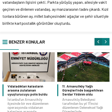
vatandaşların ilgisini çekti. Parkta yürüyüş yapan, ailesiyle vakit
geçiren ve dinlenen vatandaş, ay manzarasının tadını çıkardı. Kızıl
tonlara bürünen ay, millet bahçesindeki ağaçlar ve şehir siluetiyle
birlikte kartpostallık görüntüler oluşturdu.
BENZER KONULAR
Vidaladıkları kalasların
11. Arnavutköy Yağlı
arasına zulalanan
Güreşleri’nde başpehlivan
uyuşturucuyu polis buldu
Serdar Yıldırım oldu
İstanbul’un Arnavutköy
Arnavutköy Belediyesi
ilçesinde bir eve düzenlenen
tarafından bu yıl 11’incisi
operasyonda vidalanan
düzenlenen Geleneksel Yağlı
kalasların arasında...
Güreşleri’nde...