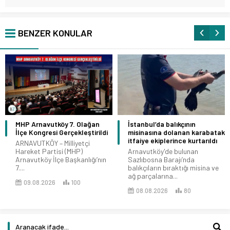
BENZER KONULAR
MHP Arnavutköy 7. Olağan
İstanbul’da balıkçının
İlçe Kongresi Gerçekleştirildi
misinasına dolanan karabatak
itfaiye ekiplerince kurtarıldı
ARNAVUTKÖY – Milliyetçi
Hareket Partisi (MHP)
Arnavutköy'de bulunan
Arnavutköy İlçe Başkanlığı’nın
Sazlıbosna Barajı’nda
7....
balıkçıların bıraktığı misina ve
ağ parçalarına...
09.08.2026
100
08.08.2026
80