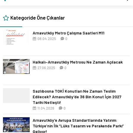
Kategoride Öne Çıkanlar
Arnavutköy Metro Çalışma Saatleri M11
08.04.2025
0
Halkalı–Arnavutköy Metrosu Ne Zaman Açılacak
27.06.2025
0
Sazlıbosna TOKİ Konutları Ne Zaman Teslim
Edilecek? Arnavutköy’de 36 Bin Konut İçin 2027
Tarihi Netleşti!
11.04.2026
0
Arnavutköy’e Avrupa Standartlarında Yatırım:
Türkiye’nin İlk “Lüks Tasarım ve Perakende Parkı”
Geliyor!