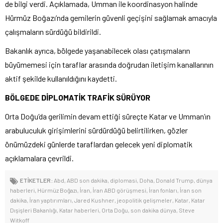
de bilgi verdi. Açıklamada, Umman ile koordinasyon halinde
Hürmüz Boğazı’nda gemilerin güvenli geçişini sağlamak amacıyla
çalışmaların sürdüğü bildirildi.
Bakanlık ayrıca, bölgede yaşanabilecek olası çatışmaların
büyümemesi için taraflar arasında doğrudan iletişim kanallarının
aktif şekilde kullanıldığını kaydetti.
BÖLGEDE DİPLOMATİK TRAFİK SÜRÜYOR
Orta Doğu’da gerilimin devam ettiği süreçte Katar ve Umman’ın
arabuluculuk girişimlerini sürdürdüğü belirtilirken, gözler
önümüzdeki günlerde taraflardan gelecek yeni diplomatik
açıklamalara çevrildi.
ETİKETLER:
Abd
,
ABD son dakika
,
diplomasi
,
Doha
,
Donald Trump
,
dünya
haberleri
,
Hürmüz Boğazı
,
İran
,
İran ABD görüşmesi
,
İran fonları
,
İran son
dakika
,
İran yaptırımları
,
Jared Kushner
,
jeopolitik gelişmeler
,
Katar
,
Katar
Dışişleri Bakanlığı
,
Katar haberleri
,
Orta Doğu
,
son dakika dünya
,
Steve
Witkoff