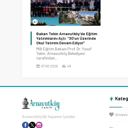
Bakan Tekin Arnavutköy’de Eğitim
Yatırımlarını Açtı: “30’un Üzerinde
Okul Yatırımı Devam Ediyor”
Milli Eğitim Bakanı Prof. Dr. Yusuf
Tekin, Arnavutköy Belediyesi
tarafından...
07.08.2026
46
Kateg
Arnavu
Arnavutköy'de Yaşamın İçinden