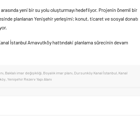
arasında yeni bir su yolu oluşturmayı hedefliyor. Projenin önemli bir
sinde planlanan Yenişehir yerleşimi; konut, ticaret ve sosyal donatı
yor.
, Kanal İstanbul Arnavutköy hattındaki planlama sürecinin devam
nı
,
Baklalı imar değişikliği
,
Boyalık imar planı
,
Dursunköy Kanal İstanbul
,
Kanal
tköy
,
Yenişehir Rezerv Yapı Alanı