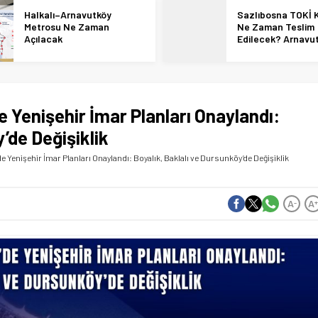
Halkalı–Arnavutköy
Sazlıbosna TOKİ K
Metrosu Ne Zaman
Ne Zaman Teslim
Açılacak
Edilecek? Arnavu
36 Bin Konut İçin
Tarihi Netleşti!
 Yenişehir İmar Planları Onaylandı:
’de Değişiklik
e Yenişehir İmar Planları Onaylandı: Boyalık, Baklalı ve Dursunköy’de Değişiklik
A
A
-