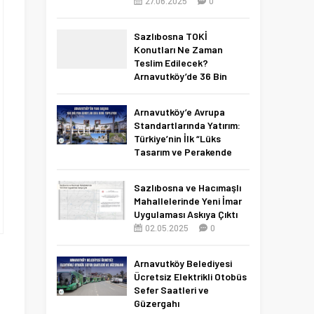
27.06.2025
0
Sazlıbosna TOKİ
Konutları Ne Zaman
Teslim Edilecek?
Arnavutköy’de 36 Bin
Konut İçin 2027 Tarihi
Netleşti!
Arnavutköy’e Avrupa
11.04.2026
0
Standartlarında Yatırım:
Türkiye’nin İlk “Lüks
Tasarım ve Perakende
Parkı” Geliyor!
22.11.2025
0
Sazlıbosna ve Hacımaşlı
Mahallelerinde Yeni İmar
Uygulaması Askıya Çıktı
02.05.2025
0
Arnavutköy Belediyesi
Ücretsiz Elektrikli Otobüs
Sefer Saatleri ve
Güzergahı