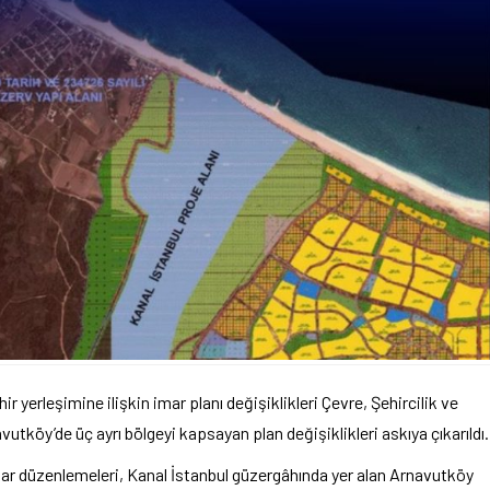
 yerleşimine ilişkin imar planı değişiklikleri Çevre, Şehircilik ve
vutköy’de üç ayrı bölgeyi kapsayan plan değişiklikleri askıya çıkarıldı.
 imar düzenlemeleri, Kanal İstanbul güzergâhında yer alan Arnavutköy