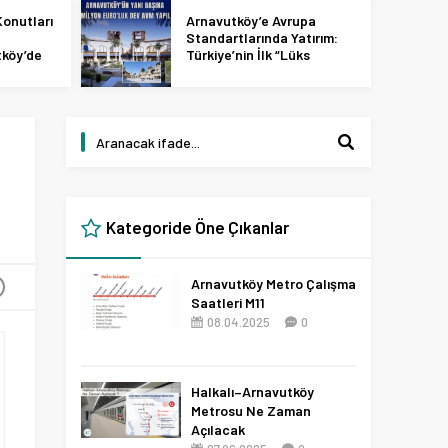
onutları
Arnavutköy’e Avrupa
Standartlarında Yatırım:
tköy’de
Türkiye’nin İlk “Lüks
 2027
Tasarım ve Perakende
Parkı” Geliyor!
Kategoride Öne Çıkanlar
Arnavutköy Metro Çalışma
+
Saatleri M11
08.04.2025
0
Halkalı–Arnavutköy
Metrosu Ne Zaman
Açılacak