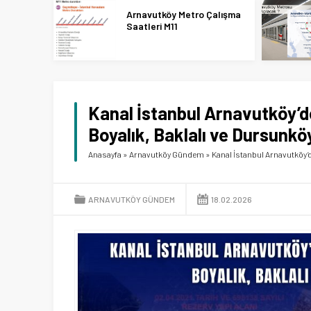
Arnavutköy Metro Çalışma
Saatleri M11
Kanal İstanbul Arnavutköy’de
Boyalık, Baklalı ve Dursunköy
Anasayfa
»
Arnavutköy Gündem
»
Kanal İstanbul Arnavutköy’d
ARNAVUTKÖY GÜNDEM
18.02.2026