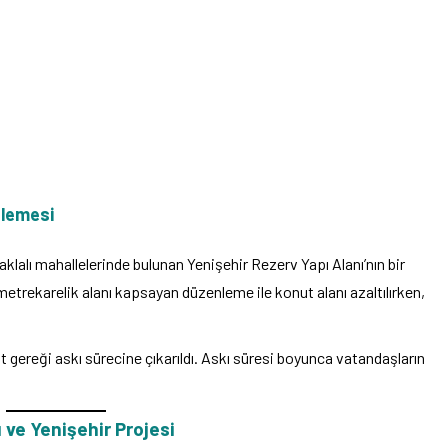
nlemesi
lalı mahallelerinde bulunan Yenişehir Rezerv Yapı Alanı’nın bir
metrekarelik alanı kapsayan düzenleme ile konut alanı azaltılırken,
at gereği askı sürecine çıkarıldı. Askı süresi boyunca vatandaşların
ve Yenişehir Projesi