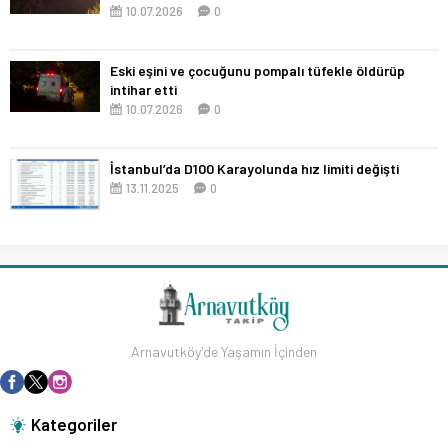
10.07.2026
0
Eski eşini ve çocuğunu pompalı tüfekle öldürüp
intihar etti
10.07.2026
0
İstanbul’da D100 Karayolunda hız limiti değişti
13.11.2025
0
Arnavutköy'de Yaşamın İçinden
Kategoriler