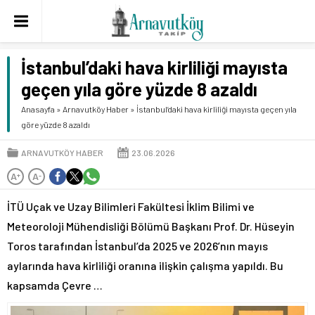
İstanbul’daki hava kirliliği mayısta
geçen yıla göre yüzde 8 azaldı
Anasayfa
»
Arnavutköy Haber
»
İstanbul’daki hava kirliliği mayısta geçen yıla
göre yüzde 8 azaldı
ARNAVUTKÖY HABER
23.06.2026
A
A
+
-
İTÜ Uçak ve Uzay Bilimleri Fakültesi İklim Bilimi ve
Meteoroloji Mühendisliği Bölümü Başkanı Prof. Dr. Hüseyin
Toros tarafından İstanbul’da 2025 ve 2026’nın mayıs
aylarında hava kirliliği oranına ilişkin çalışma yapıldı. Bu
kapsamda Çevre …