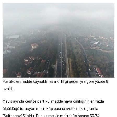
Partiküler madde kaynaklı hava kirliliği geçen yıla göre yüzde 8
azaldı.
Mayıs ayında kentte partikül madde hava kirliliğinin en fazla
ölçüldüğü istasyon metreküp başına 54,62 mikrogramla
“Sultangazi 3” oldu. Bunu sırasıyla metreküp başına 53,74