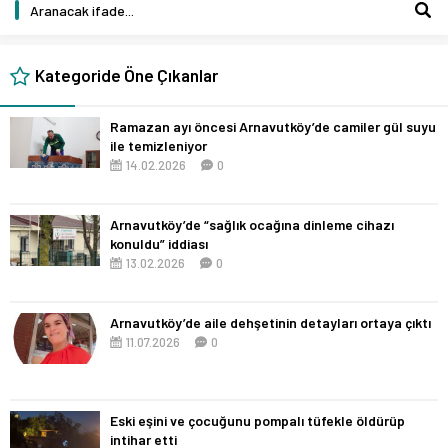
Kategoride Öne Çıkanlar
Ramazan ayı öncesi Arnavutköy’de camiler gül suyu
ile temizleniyor
14.02.2026
0
Arnavutköy’de “sağlık ocağına dinleme cihazı
konuldu” iddiası
13.02.2026
0
Arnavutköy’de aile dehşetinin detayları ortaya çıktı
11.07.2026
0
Eski eşini ve çocuğunu pompalı tüfekle öldürüp
intihar etti