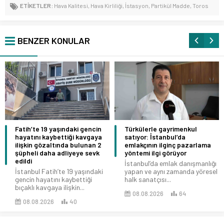
ETİKETLER:
Hava Kalitesi
,
Hava Kirliliği
,
İstasyon
,
Partikül Madde
,
Toros
BENZER KONULAR
Türkülerle gayrimenkul
11. Arnavutköy Yağlı
satıyor: İstanbul’da
Güreşleri’nde başpehlivan
emlakçının ilginç pazarlama
Serdar Yıldırım oldu
yöntemi ilgi görüyor
Arnavutköy Belediyesi
İstanbul’da emlak danışmanlığı
tarafından bu yıl 11’incisi
yapan ve aynı zamanda yöresel
düzenlenen Geleneksel Yağlı
halk sanatçısı...
Güreşleri’nde...
08.08.2026
64
01.08.2026
377