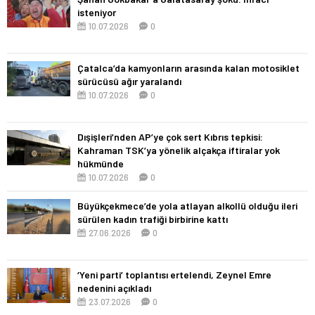
isteniyor
10.07.2026
0
Çatalca’da kamyonların arasında kalan motosiklet
sürücüsü ağır yaralandı
10.07.2026
0
Dışişleri’nden AP’ye çok sert Kıbrıs tepkisi:
Kahraman TSK’ya yönelik alçakça iftiralar yok
hükmünde
10.07.2026
0
Büyükçekmece’de yola atlayan alkollü olduğu ileri
sürülen kadın trafiği birbirine kattı
27.06.2026
0
‘Yeni parti’ toplantısı ertelendi, Zeynel Emre
nedenini açıkladı
23.07.2026
0