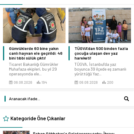
n
TÜGVA’dan 500 binden fazla
Komşu dairedeki böcek
 46
çocuğa ulaşan dev yaz
ilacından zehirlenen 9
hareketi!
yaşındaki çocuk öldü!
r
TÜGVA, İstanbul’da yaz
Çanakkale'de komşu dairede
boyunca 39 ilçede eş zamanlı
yapılan ilaçlamadan zehirlend
yürüttüğü Yaz...
iddia edilen 9 yaşındaki...
06.08.2026
200
06.08.2026
195
Kategoride Öne Çıkanlar
Şahan Gökbakar’a Galatasaray şoku: İhracı