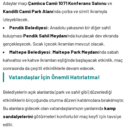
Adaylar maçı
Çamlıca Camii 1071 Konferans Salonu
ve
Kandilli Camii Park Alanı
‘nda çorba ve simit ikramıyla
izleyebilecek.
Pendik Belediyesi:
Anadolu yakasının bir diğer sahil
buluşması
Pendik Sahil Meydanı
‘nda kurulacak dev ekranda
gerçekleşecek. Sıcak içecek ikramları mevcut olacak.
Maltepe Belediyesi:
Maltepe Park Meydanı
‘nda sabah
kahvaltısı ve kahve ikramları eşliğinde başlayacak etkinlik, maç
sonrasında da çeşitli etkinliklerle devam edecek.
Vatandaşlar İçin Önemli Hatırlatma!
Belediyelerin açık alanlarda (park ve sahil gibi) düzenlediği
etkinliklerin birçoğunda oturma düzeni katılımcılara bırakılmıştır.
Bu alanlara gidecek olan vatandaşlarımızın yanlarında
kamp
sandalyelerini
götürmeleri konforlu bir maç keyfi için tavsiye
edilir.