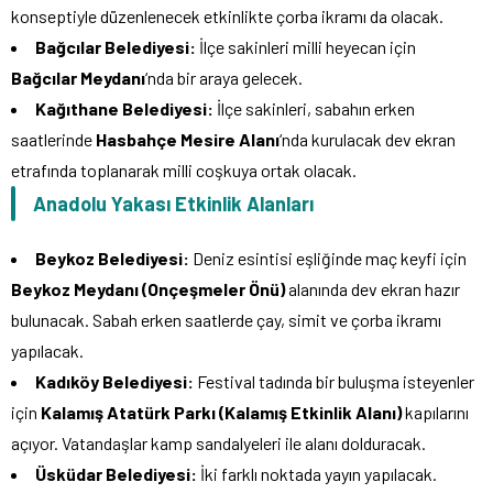
konseptiyle düzenlenecek etkinlikte çorba ikramı da olacak.
Bağcılar Belediyesi:
İlçe sakinleri milli heyecan için
Bağcılar Meydanı
‘nda bir araya gelecek.
Kağıthane Belediyesi:
İlçe sakinleri, sabahın erken
saatlerinde
Hasbahçe Mesire Alanı
‘nda kurulacak dev ekran
etrafında toplanarak milli coşkuya ortak olacak.
Anadolu Yakası Etkinlik Alanları
Beykoz Belediyesi:
Deniz esintisi eşliğinde maç keyfi için
Beykoz Meydanı (Onçeşmeler Önü)
alanında dev ekran hazır
bulunacak. Sabah erken saatlerde çay, simit ve çorba ikramı
yapılacak.
Kadıköy Belediyesi:
Festival tadında bir buluşma isteyenler
için
Kalamış Atatürk Parkı (Kalamış Etkinlik Alanı)
kapılarını
açıyor. Vatandaşlar kamp sandalyeleri ile alanı dolduracak.
Üsküdar Belediyesi:
İki farklı noktada yayın yapılacak.