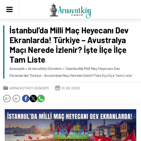
İstanbul’da Milli Maç Heyecanı Dev
Ekranlarda! Türkiye – Avustralya
Maçı Nerede İzlenir? İşte İlçe İlçe
Tam Liste
Anasayfa
»
Arnavutköy Gündem
»
İstanbul’da Milli Maç Heyecanı Dev
Ekranlarda! Türkiye – Avustralya Maçı Nerede İzlenir? İşte İlçe İlçe Tam Liste
ARNAVUTKÖY GÜNDEM
10.06.2026
A
A
+
-