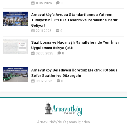
11.04.2026
0
Arnavutköy’e Avrupa Standartlarında Yatırım:
Türkiye’nin İlk “Lüks Tasarım ve Perakende Parkı”
Geliyor!
22.11.2025
0
Sazlıbosna ve Hacımaşlı Mahallelerinde Yeni İmar
Uygulaması Askıya Çıktı
02.05.2025
0
Arnavutköy Belediyesi Ücretsiz Elektrikli Otobüs
Sefer Saatleri ve Güzergahı
09.12.2025
0
Arnavutköy'de Yaşamın İçinden