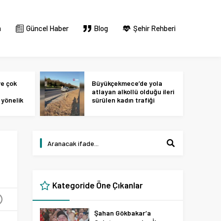
m
Güncel Haber
Blog
Şehir Rehberi
ye çok
Büyükçekmece’de yola
atlayan alkollü olduğu ileri
yönelik
sürülen kadın trafiği
ok
birbirine kattı
Kategoride Öne Çıkanlar
+
Şahan Gökbakar’a