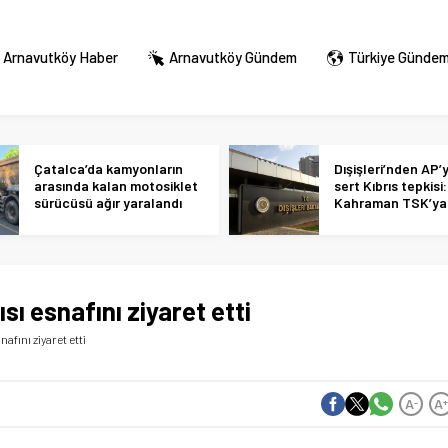
Arnavutköy Haber
Arnavutköy Gündem
Türkiye Günde
Çatalca’da kamyonların
Dışişleri’nden AP’
arasında kalan motosiklet
sert Kıbrıs tepkisi:
sürücüsü ağır yaralandı
Kahraman TSK’ya 
alçakça iftiralar y
hükmünde
ısı esnafını ziyaret etti
nafını ziyaret etti
A
A
-