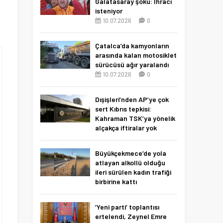
Galatasaray şoku: İhracı
isteniyor
10.07.2026
0
Çatalca’da kamyonların
arasında kalan motosiklet
sürücüsü ağır yaralandı
10.07.2026
0
Dışişleri’nden AP’ye çok
sert Kıbrıs tepkisi:
Kahraman TSK’ya yönelik
alçakça iftiralar yok
hükmünde
10.07.2026
0
Büyükçekmece’de yola
atlayan alkollü olduğu
ileri sürülen kadın trafiği
birbirine kattı
27.06.2026
0
‘Yeni parti’ toplantısı
ertelendi, Zeynel Emre