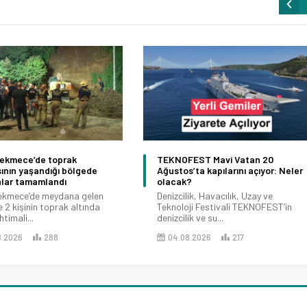
ekmece’de toprak
TEKNOFEST Mavi Vatan 20
ının yaşandığı bölgede
Ağustos’ta kapılarını açıyor: Neler
alar tamamlandı
olacak?
ekmece’de meydana gelen
Denizcilik, Havacılık, Uzay ve
 2 kişinin toprak altında
Teknoloji Festivali TEKNOFEST’in
htimali...
denizcilik ve su...
8.2026
288
04.08.2026
217