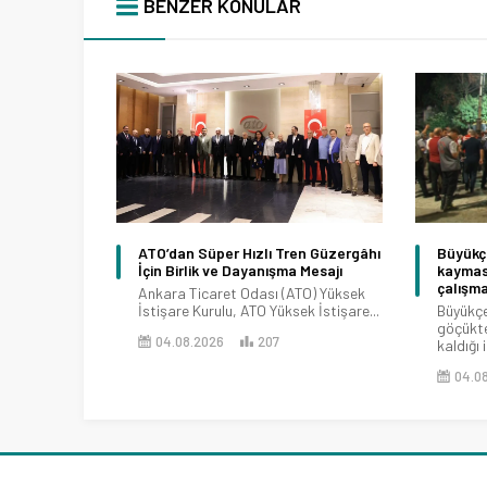
BENZER KONULAR
ATO’dan Süper Hızlı Tren Güzergâhı
Büyükç
İçin Birlik ve Dayanışma Mesajı
kaymas
çalışm
Ankara Ticaret Odası (ATO) Yüksek
İstişare Kurulu, ATO Yüksek İstişare...
Büyükç
göçükte
04.08.2026
207
kaldığı i
04.0