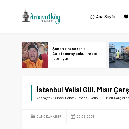
Ana Sayfa
Şahan Gökbakar’a
Galatasaray şoku: İhracı
isteniyor
İstanbul Valisi Gül, Mısır Çarş
Anasayfa
»
Güncel Haber
»
İstanbul Valisi Gül, Mısır Çarşısı es
GÜNCEL HABER
29.03.2025