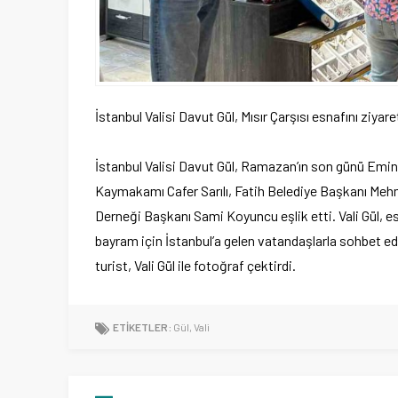
İstanbul Valisi Davut Gül, Mısır Çarşısı esnafını ziya
İstanbul Valisi Davut Gül, Ramazan’ın son günü Eminönü
Kaymakamı Cafer Sarılı, Fatih Belediye Başkanı Meh
Derneği Başkanı Sami Koyuncu eşlik etti. Vali Gül, e
bayram için İstanbul’a gelen vatandaşlarla sohbet ede
turist, Vali Gül ile fotoğraf çektirdi.
ETİKETLER:
Gül
,
Vali