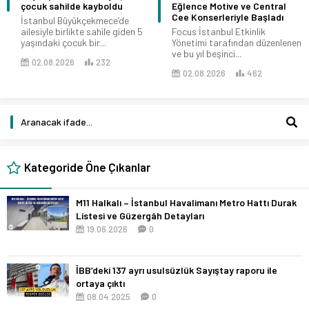
çocuk sahilde kayboldu
Eğlence Motive ve Central
Cee Konserleriyle Başladı
İstanbul Büyükçekmece’de
ailesiyle birlikte sahile giden 5
Focus İstanbul Etkinlik
yaşındaki çocuk bir...
Yönetimi tarafından düzenlenen
ve bu yıl beşinci...
02.08.2026
232
02.08.2026
462
Kategoride Öne Çıkanlar
M11 Halkalı – İstanbul Havalimanı Metro Hattı Durak
Listesi ve Güzergâh Detayları
19.06.2026
0
İBB’deki 137 ayrı usulsüzlük Sayıştay raporu ile
ortaya çıktı
08.04.2025
0