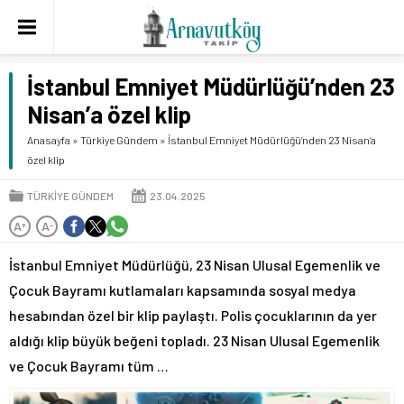
İstanbul Emniyet Müdürlüğü’nden 23
Nisan’a özel klip
Anasayfa
»
Türkiye Gündem
»
İstanbul Emniyet Müdürlüğü’nden 23 Nisan’a
özel klip
TÜRKIYE GÜNDEM
23.04.2025
A
A
+
-
İstanbul Emniyet Müdürlüğü, 23 Nisan Ulusal Egemenlik ve
Çocuk Bayramı kutlamaları kapsamında sosyal medya
hesabından özel bir klip paylaştı. Polis çocuklarının da yer
aldığı klip büyük beğeni topladı. 23 Nisan Ulusal Egemenlik
ve Çocuk Bayramı tüm …