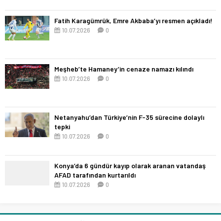
Fatih Karagümrük, Emre Akbaba’yı resmen açıkladı!
10.07.2026
0
Meşheb’te Hamaney’in cenaze namazı kılındı
10.07.2026
0
Netanyahu’dan Türkiye’nin F-35 sürecine dolaylı
tepki
10.07.2026
0
Konya’da 6 gündür kayıp olarak aranan vatandaş
AFAD tarafından kurtarıldı
10.07.2026
0