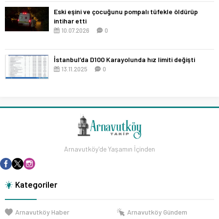
Eski eşini ve çocuğunu pompalı tüfekle öldürüp
intihar etti
10.07.2026
0
İstanbul’da D100 Karayolunda hız limiti değişti
13.11.2025
0
Arnavutköy'de Yaşamın İçinden
Kategoriler
Arnavutköy Haber
Arnavutköy Gündem