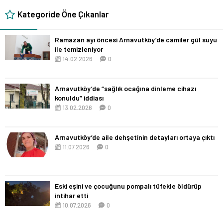
Kategoride Öne Çıkanlar
Ramazan ayı öncesi Arnavutköy’de camiler gül suyu
ile temizleniyor
14.02.2026
0
Arnavutköy’de “sağlık ocağına dinleme cihazı
konuldu” iddiası
13.02.2026
0
Arnavutköy’de aile dehşetinin detayları ortaya çıktı
11.07.2026
0
Eski eşini ve çocuğunu pompalı tüfekle öldürüp
intihar etti
10.07.2026
0