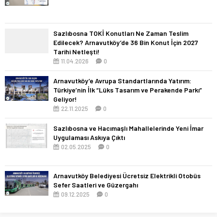
Sazlıbosna TOKİ Konutları Ne Zaman Teslim
Edilecek? Arnavutköy’de 36 Bin Konut İçin 2027
Tarihi Netleşti!
11.04.2026
0
Arnavutköy’e Avrupa Standartlarında Yatırım:
Türkiye’nin İlk “Lüks Tasarım ve Perakende Parkı”
Geliyor!
22.11.2025
0
Sazlıbosna ve Hacımaşlı Mahallelerinde Yeni İmar
Uygulaması Askıya Çıktı
02.05.2025
0
Arnavutköy Belediyesi Ücretsiz Elektrikli Otobüs
Sefer Saatleri ve Güzergahı
09.12.2025
0