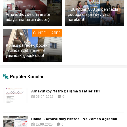
TÜGVA’dan 500 binden fazla
Arnavutköy’de üniversite
çocuğa ulaşan dev yaz
adaylarına tercih desteği
hareketi!
GÜNCEL HABER
Komşu dairedeki böcek
ilacından zehirlenen 9
yaşındaki çocuk öldü!
Popüler Konular
Arnavutköy Metro Çalışma Saatleri M11
08.04.2025
0
Halkalı–Arnavutköy Metrosu Ne Zaman Açılacak
27.06.2025
0